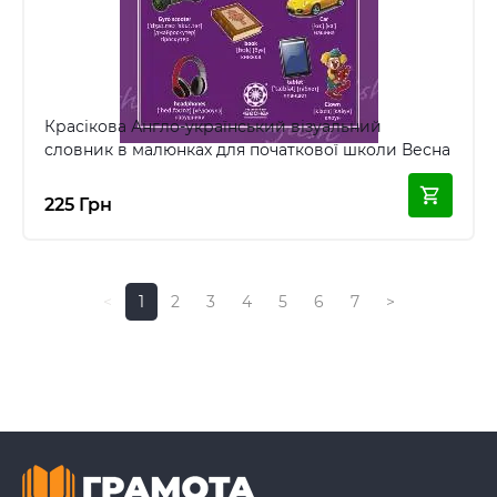
Красікова Англо-український візуальний
словник в малюнках для початкової школи Весна
225 Грн
<
1
2
3
4
5
6
7
>