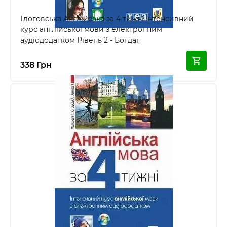
Глоговська Англійська за 4 тижні Інтенсивний
курс англійської мови з електронним
аудіододатком Рівень 2 - Богдан
338 Грн