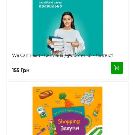
We Can Read - Світлана Дроботенко - Лінгвіст
155 Грн