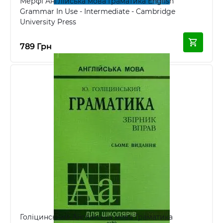
Мерфі Англійська мова Граматика English
Grammar In Use - Intermediate - Cambridge
University Press
789 Грн
Голіцинський Англійська мова Граматика