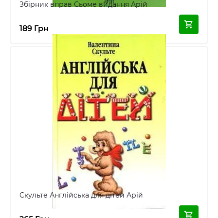
Збірник вправ Сьоме видання Арій
189 Грн
Скульте Англійська для дітей Арій