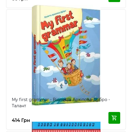
My first grammar - Віолетта Архіпова-Дубро -
Талант
414 Грн