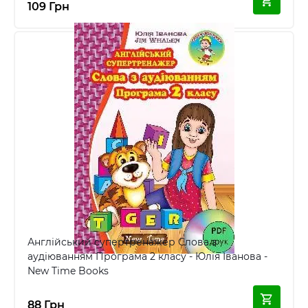
109 Грн
Англійський супертренажер Слова з
аудіюванням Програма 2 класу - Юлія Іванова -
New Time Books
88 Грн