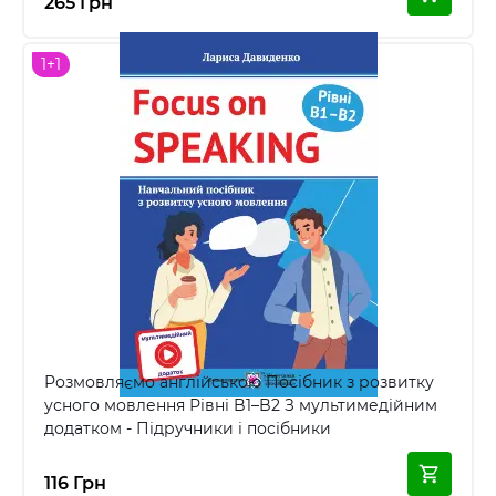
265 Грн
1+1
Розмовляємо англійською Посібник з розвитку
усного мовлення Рівні B1–B2 З мультимедійним
додатком - Підручники і посібники
116 Грн