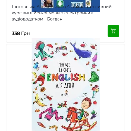
Глоговська Англійська за 4 тижні Інтенсивний
курс англійської мови з електронним
аудіододатком - Богдан
338 Грн