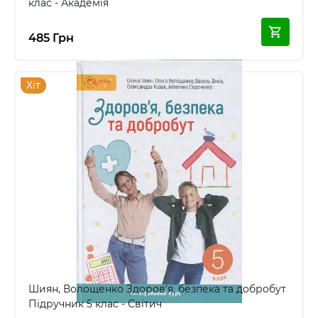
клас - Академія
485 Грн
Хіт
Шиян, Волощенко Здоров'я, безпека та добробут
Підручник 5 клас - Світич