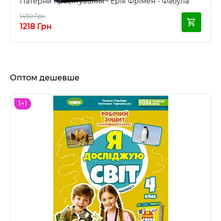
Патерни проєктування - Ерік Фрімен - Фабула
1450 Грн
1218 Грн
Оптом дешевше
1+1