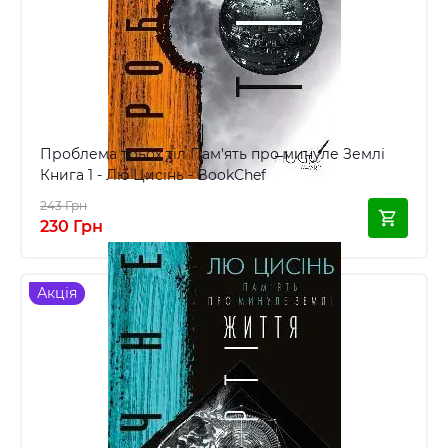
Проблема трьох тіл Пам'ять про минуле Землі
Книга 1 - Лю Цисінь - BookChef
243 Грн
230 Грн
Акція