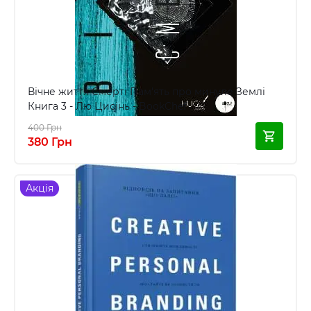
Вічне життя Смерті Пам'ять про минуле Землі
Книга 3 - Лю Цисінь - BookChef
400 Грн
380 Грн
Акція