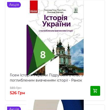
Акція
Гісем Історія України Підручник 8 клас з
поглибленим вивченням історії - Ранок
585 Грн
526 Грн
Акція