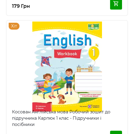
179 Грн
Хіт
Косован Англійська мова Робочий зошит до
підручника Карпюк 1 клас - Підручники і
посібники