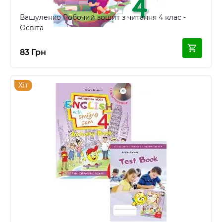
Вашуленко Робочий зошит з читання 4 клас -
Освіта
83 Грн
Хіт