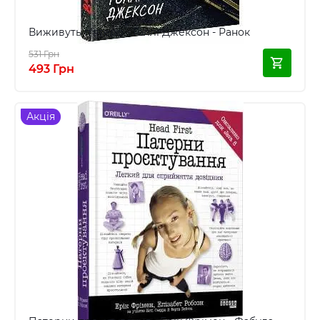
Виживуть п’ятеро - Голлі Джексон - Ранок
531 Грн
493 Грн
Акція