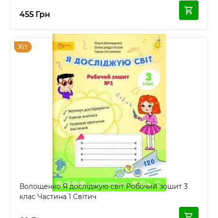
455 Грн
Хіт
Волощенко Я досліджую світ Робочий зошит 3
клас Частина 1 Світич