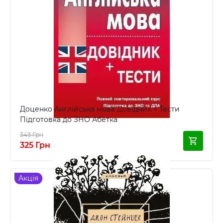
Доценко Англійська мова Довідник + Тести
Підготовка до ЗНО Абетка
343 Грн
325 Грн
Акція