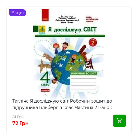
Акція
Тагліна Я досліджую світ Робочий зошит до
підручника Гільберг 4 клас Частина 2 Ранок
81 Грн
72 Грн