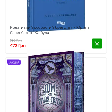
Креативний особистий брендинг - Юрген
Саленбахер - Фабула
590 Грн
472 Грн
Акція