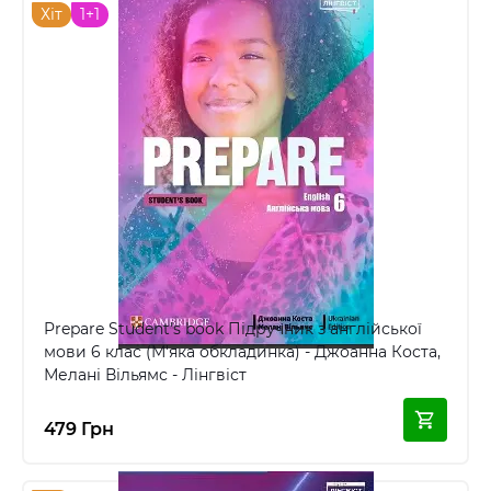
Хіт
1+1
Prepare Student's book Підручник з англійської
мови 6 клас (М'яка обкладинка) - Джоанна Коста,
Мелані Вільямс - Лінгвіст
479 Грн