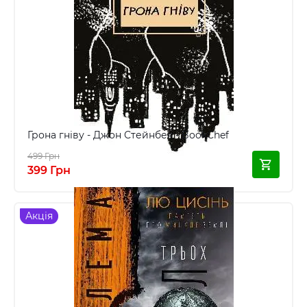
Грона гніву - Джон Стейнбек - BookChef
499 Грн
399 Грн
Акція