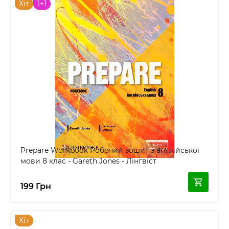
Хіт
1+1
Prepare Workbook Робочий зошит з англійської
мови 8 клас - Gareth Jones - Лінгвіст
199 Грн
Хіт