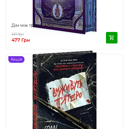
Дім між трьох світів - Таня Гуд - Ранок
531 Грн
477 Грн
Акція