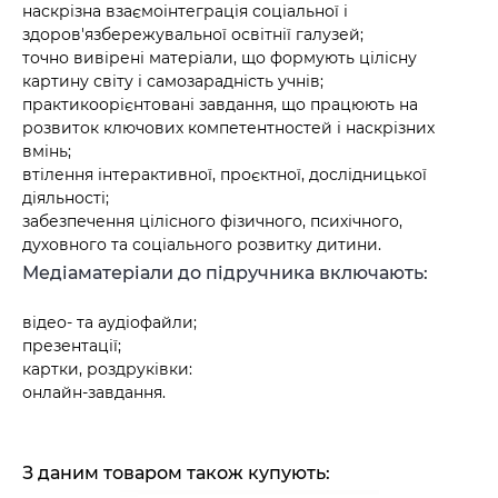
наскрізна взаємоінтеграція соціальної і
здоров'язбережувальної освітнії галузей;
точно вивірені матеріали, що формують цілісну
картину світу і самозарадність учнів;
практикоорієнтовані завдання, що працюють на
розвиток ключових компетентностей і наскрізних
вмінь;
втілення інтерактивної, проєктної, дослідницької
діяльності;
забезпечення цілісного фізичного, психічного,
духовного та соціального розвитку дитини.
Медіаматеріали до підручника включають:
відео- та аудіофайли;
презентації;
картки, роздруківки:
онлайн-завдання.
З даним товаром також купують: