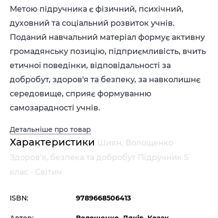
Метою підручника є фізичний, психічний,
духовний та соціальний розвиток учнів.
Поданий навчальний матеріал формує активну
громадянську позицію, підприємливість, вчить
етичної поведінки, відповідальності за
добробут, здоров'я та безпеку, за навколишнє
середовище, сприяє формуванню
самозарадності учнів.
Детальніше про товар
Характеристики
Шиян, Волощенко
Здоров'я, безпека та добробут Підручник 5
клас - Світич
ISBN:
9789668506413