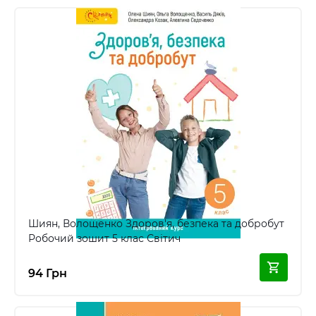
Шиян, Волощенко Здоров'я, безпека та добробут
Робочий зошит 5 клас Світич
94 Грн