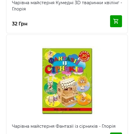
Чарівна майстерня Кумедні 3D тваринки квілінг -
Глорія
32 Грн
Чарівна майстерня Фантазії із сірників - Глорія