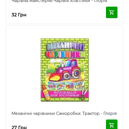
Чарівна майстерня Чарiвнi клаптики - Глорія
32 Грн
Механічні чарівники Саморобки: Трактор - Глорія
27 Грн