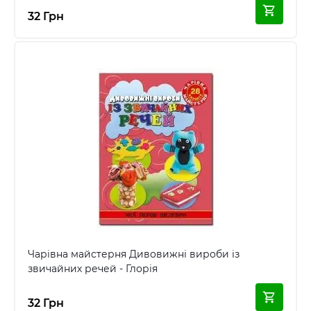
32 Грн
Чарівна майстерня Дивовижні вироби із
звичайних речей - Глорія
32 Грн