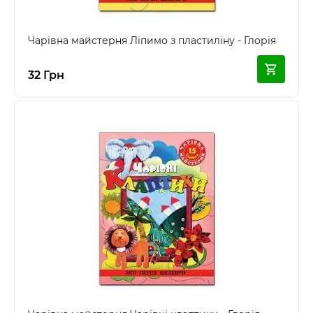
Чарівна майстерня Лiпимо з пластилiну - Глорія
32 Грн