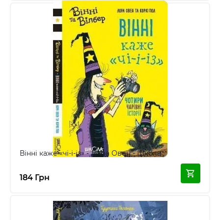
Вінні каже «чі-і-із» - Лора Овен - Школа
184 Грн