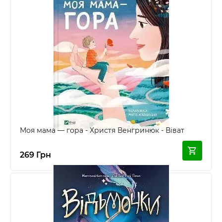
Моя мама — гора - Христя Венгринюк - Віват
269 Грн