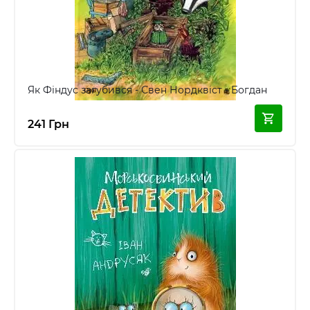
Як Фіндус загубився - Свен Нордквіст - Богдан
241 Грн