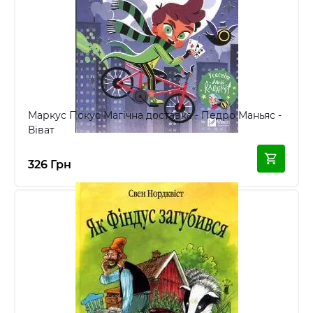
Маркус Покус Магічна доставка - Педро Маньяс -
Віват
326 Грн