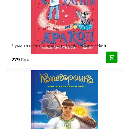
Лума та її хатній дракон - Лі Мохаммед - Віват
279 Грн