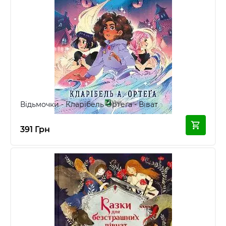
Відьмочки - Кларібель Ортеґа - Віват
391 Грн