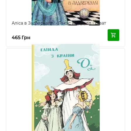
Аліса в Задзеркаллі - Льюїс Керролл - Віват
465 Грн