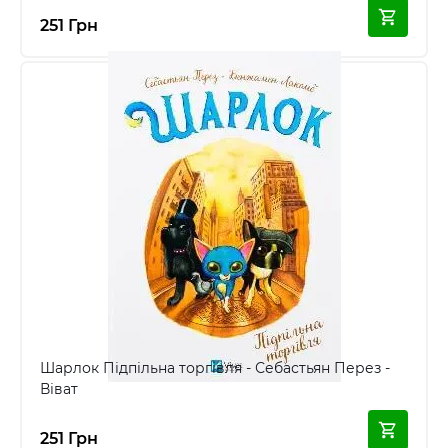
251 Грн
Шарлок Підпільна торгівля - Себастьян Перез -
Віват
251 Грн