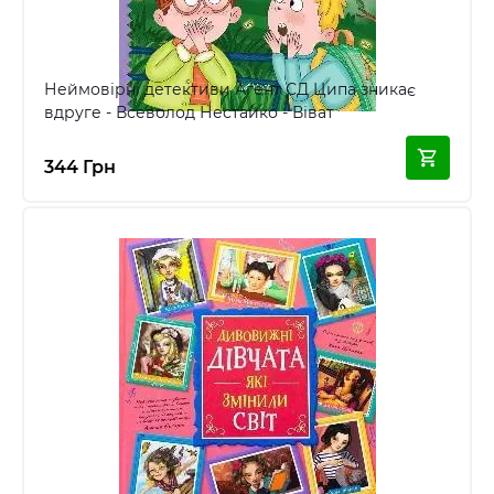
Неймовірні детективи Агент СД Ципа зникає
вдруге - Всеволод Нестайко - Віват
344 Грн