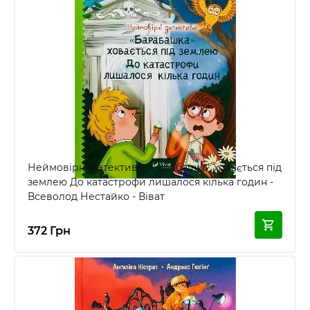
Неймовірні детективи "Барабашка" ховається під
землею До катастрофи лишалося кілька годин -
Всеволод Нестайко - Віват
372 Грн