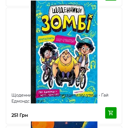
Щоденники зомбі Протистояти му-узиці - Ґай
Едмондс - Віват
251 Грн