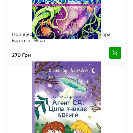
Принцеси та інші казкові красуні - Елеонора
Барзотті - Віват
270 Грн