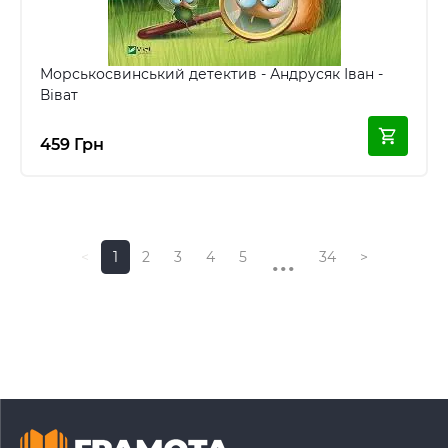
Морськосвинський детектив - Андрусяк Іван -
Віват
459 Грн
...
<
1
2
3
4
5
34
>