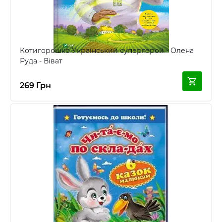
Котигорошко Український супергерой - Олена
Руда - Віват
269 Грн