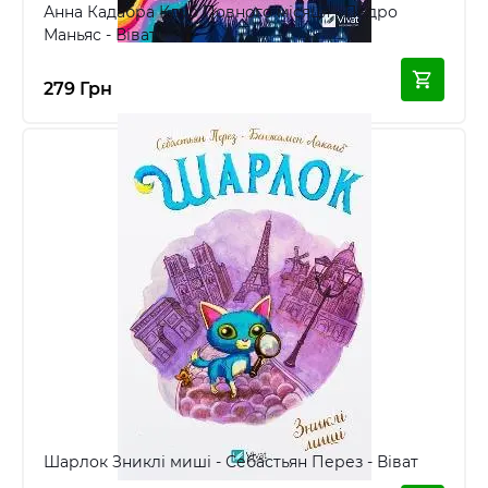
Анна Кадабра Клуб Повного місяця - Педро
Маньяс - Віват
279 Грн
Шарлок Зниклі миші - Себастьян Перез - Віват