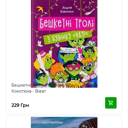
Бешкетні тролі з будинку «Вау!» - Андрій
Кокотюха - Віват
229 Грн