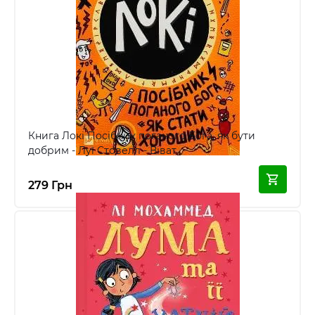
Книга Локі Посібник поганого Бога, як бути
добрим - Луї Стовелл - Віват
279 Грн