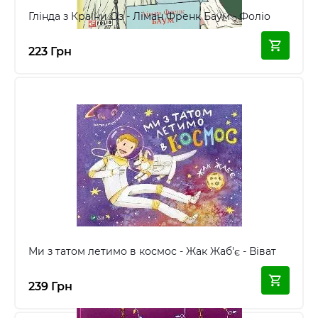
Глінда з Країни Оз - Ліман Френк Баум - Фоліо
223 Грн
Ми з татом летимо в космос - Жак Жаб'є - Віват
239 Грн