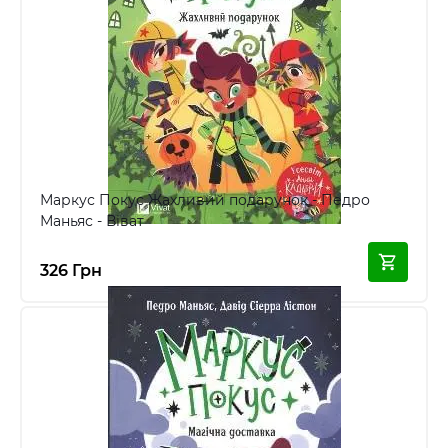
Маркус Покус Жахливий подарунок - Педро
Маньяс - Віват
326 Грн