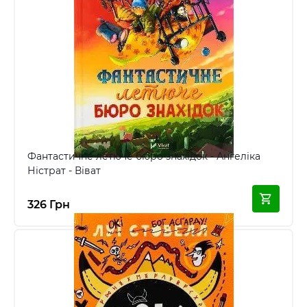
Фантастичне летюче бюро знахідок - Ангеліка
Ністрат - Віват
326 Грн