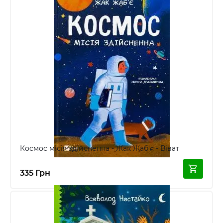
Космос місія здійсненна - Жак Жаб'є - Віват
335 Грн