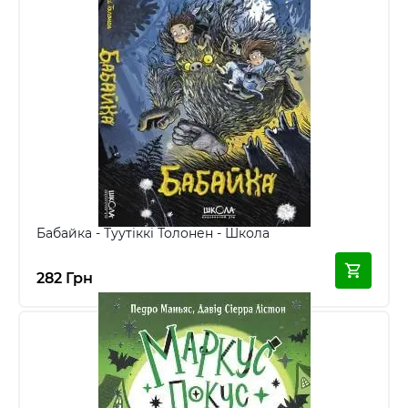
Бабайка - Туутіккі Толонен - Школа
282 Грн