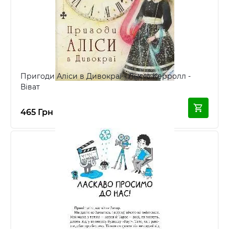
Пригоди Аліси в Дивокраї - Льюїс Керролл -
Віват
465 Грн