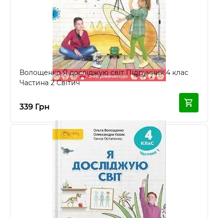
Волощенко Я досліджую світ Підручник 4 клас
Частина 2 Світич
339 Грн