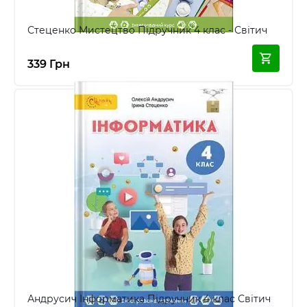
Стеценко Мистецтво Підручник 4 клас - Світич
339 Грн
Андрусич Інформатика Підручник 4 клас Світич