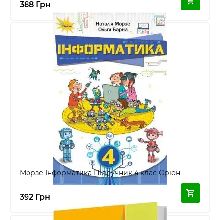
388 Грн
Морзе Інформатика Підручник 4 клас Оріон
392 Грн