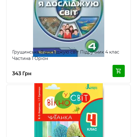
Грущинська Я досліджую світ Підручник 4 клас
Частина 1 Оріон
343 Грн