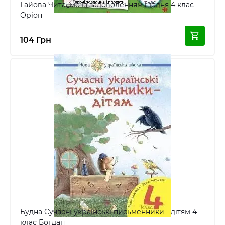
Гайова Читаємо із задоволенням щодня 4 клас
Оріон
104 Грн
Будна Сучасні українські письменники - дітям 4
клас Богдан