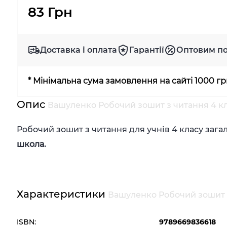
83 Грн
Доставка і оплата
Гарантії
Оптовим п
* Мінімальна сума замовлення на сайті 1000 г
Опис
Вашуленко Робочий зошит з читання 4 кла
Робочий зошит з читання для учнів 4 класу зага
школа.
Характеристики
Вашуленко Робочий зошит з
ISBN:
9789669836618