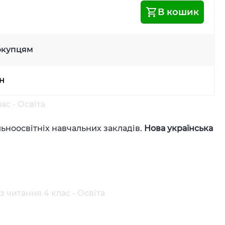
В кошик
окупцям
рн
с - Освіта
льноосвітніх навчальних закладів.
Нова українська
 читання 4 клас - Освіта