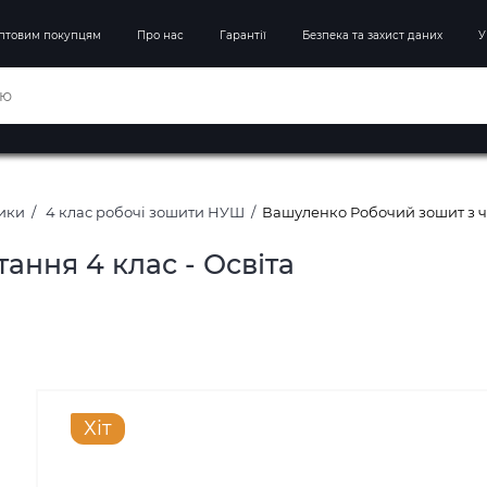
птовим покупцям
Про нас
Гарантії
Безпека та захист даних
У
ники
4 клас робочі зошити НУШ
Вашуленко Робочий зошит з чи
ння 4 клас - Освіта
Хіт