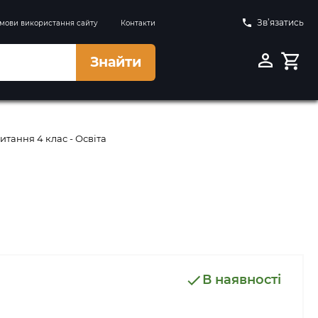
Зв’язатись
мови використання сайту
Контакти
Знайти
тання 4 клас - Освіта
В наявності