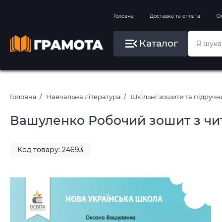
Вправи на зимові канікули
Головна
Доставка та оплата
О
Літо, пляж, плавання, басейни
Каталог
Картини за номерами
Головна
Навчальна література
Шкільні зошити та підруч
Вашуленко Робочий зошит з чита
Код товару: 24693