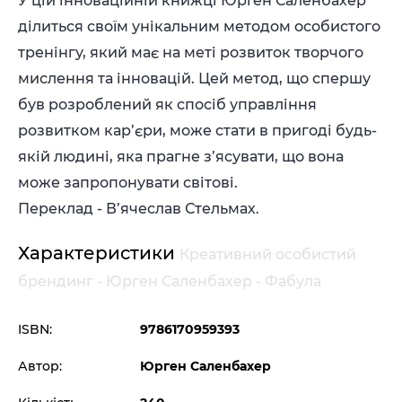
У цій інноваційній книжці Юрґен Саленбахер
ділиться своїм унікальним методом особистого
тренінгу, який має на меті розвиток творчого
мислення та інновацій. Цей метод, що спершу
був розроблений як спосіб управління
розвитком кар’єри, може стати в пригоді будь-
якій людині, яка прагне з’ясувати, що вона
може запропонувати світові.
Переклад - В’ячеслав Стельмах.
Характеристики
Креативний особистий
брендинг - Юрген Саленбахер - Фабула
ISBN:
9786170959393
Автор:
Юрген Саленбахер