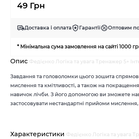
49 Грн
Доставка і оплата
Гарантії
Оптовим п
* Мінімальна сума замовлення на сайті 1000 г
Опис
Федієнко Логіка та увага Тренажер 5+ І
Завдання та головоломки цього зошита спрямова
мислення та кмітливості, а також на покращення 
навичок лічби. З його допомогою ви зможете на
застосовувати нестандартні прийоми мислення,
Характеристики
Федієнко Логіка та увага 