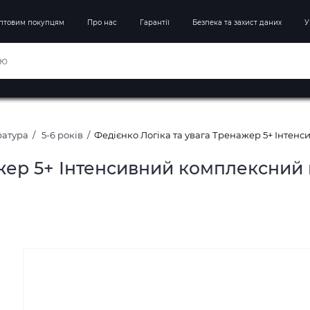
птовим покупцям
Про нас
Гарантії
Безпека та захист даних
У
ратура
5-6 років
Федієнко Логіка та увага Тренажер 5+ Інтен
ажер 5+ Інтенсивний комплексний