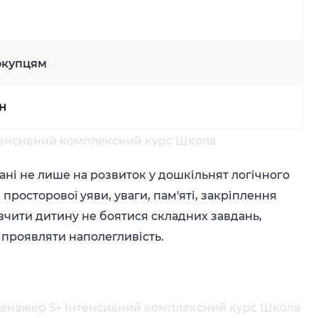
окупцям
рн
нтенсивний комплексний курс Школа
ні не лише на розвиток у дошкільнят логічного
просторової уяви, уваги, пам'яті, закріплення
вчити дитину не боятися складних завдань,
 проявляти наполегливість.
Тренажер 5+ Інтенсивний комплексний курс Школа