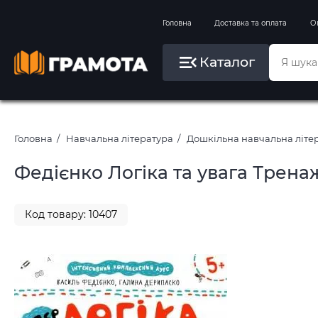
Вправи на зимові канікули
Головна
Доставка та оплата
О
Літо, пляж, плавання, басейни
Каталог
Картини за номерами
Головна
Навчальна література
Дошкільна навчальна літе
Федієнко Логіка та увага Трен
Код товару: 10407