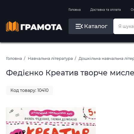
Вправи на зимові канікули
Головна
Доставка та оплата
О
Літо, пляж, плавання, басейни
Каталог
Картини за номерами
Головна
Навчальна література
Дошкільна навчальна літе
Федієнко Креатив творче мисл
Код товару: 10410