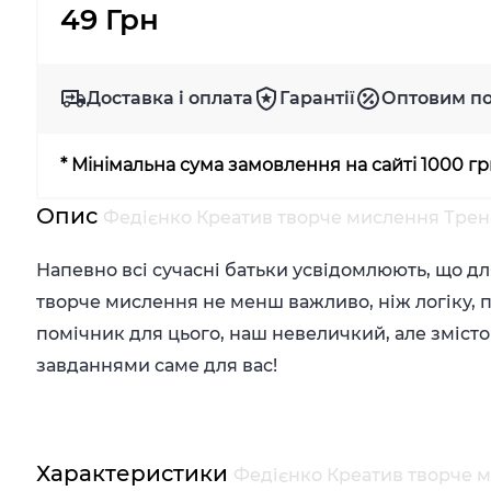
49 Грн
Доставка і оплата
Гарантії
Оптовим п
* Мінімальна сума замовлення на сайті 1000 г
Опис
Федієнко Креатив творче мислення Тре
Напевно всі сучасні батьки усвідомлюють, що д
творче мислення не менш важливо, ніж логіку, п
помічник для цього, наш невеличкий, але зміс
завданнями саме для вас!
Характеристики
Федієнко Креатив творче 