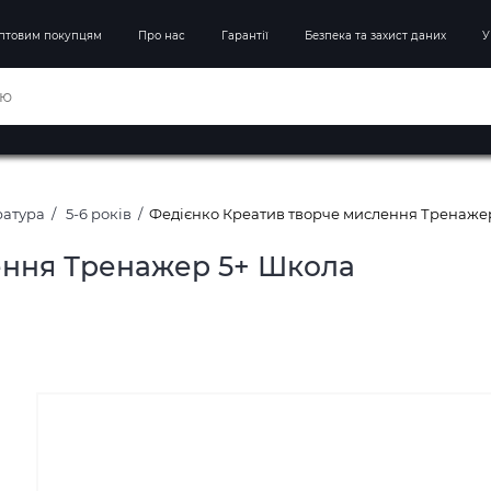
птовим покупцям
Про нас
Гарантії
Безпека та захист даних
У
ратура
5-6 років
Федієнко Креатив творче мислення Тренаже
ення Тренажер 5+ Школа