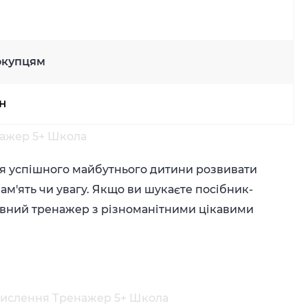
окупцям
рн
нажер 5+ Школа
ля успішного майбутнього дитини розвивати
ам'ять чи увагу. Якщо ви шукаєте посібник-
товний тренажер з різноманітними цікавими
мислення Тренажер 5+ Школа