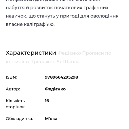
набуття й розвиток початкових графічних
навичок, що стануть у пригоді для оволодіння
власне каліграфією.
Характеристики
Федієнко Прописи по
клітинках Тренажер 5+ Школа
ISBN:
9789664295298
Автор:
Федієнко
Кількість
16
сторінок:
Обкладинка:
М’яка