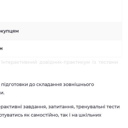
окупцям
рн
а Інтерактивний довідник-практикум із тестами
ї підготовки до складання зовнішнього
и.
рактивні завдання, запитання, тренувальні тести
туватись як самостійно, так і на шкільних