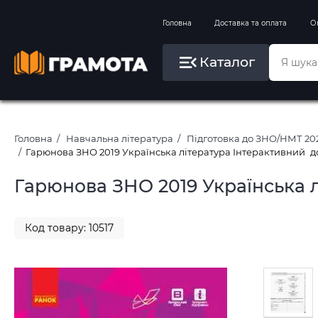
Вправи на зимові канікули
Головна
Доставка та оплата
О
Літо, пляж, плавання, басейни
Каталог
Картини за номерами
Головна
Навчальна література
Підготовка до ЗНО/НМТ 20
Гарюнова ЗНО 2019 Українська література Інтерактивний д
Гарюнова ЗНО 2019 Українська 
Код товару: 10517