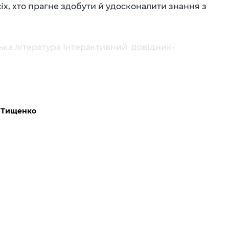
всіх, хто прагне здобути й удосконалити знання з
ька література Інтерактивний довідник-
, Тищенко