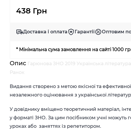
438 Грн
Доставка і оплата
Гарантії
Оптовим п
* Мінімальна сума замовлення на сайті 1000 г
Опис
Гарюнова ЗНО 2019 Українська літератур
Ранок
Видання створено з метою якісної та ефективно
незалежного оцінювання з української літератур
У довіднику вміщено теоретичний матеріал, інте
у форматі ЗНО. За цим посібником учні можуть го
уроках або заняттях із репетитором.