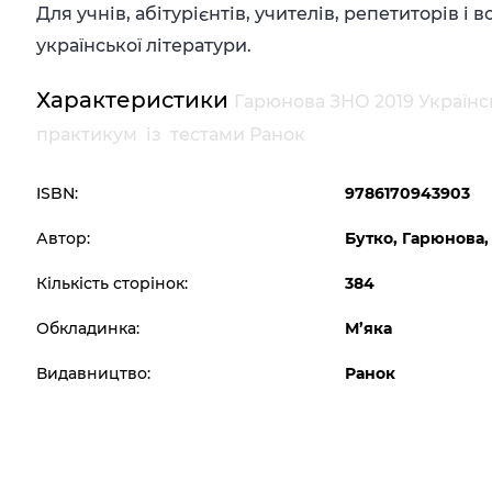
Для учнів, абітурієнтів, учителів, репетиторів і 
української літератури.
Характеристики
Гарюнова ЗНО 2019 Українс
практикум із тестами Ранок
ISBN:
9786170943903
Автор:
Бутко, Гарюнова
Кількість сторінок:
384
Обкладинка:
М’яка
Видавництво:
Ранок