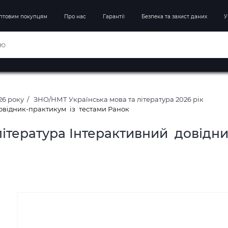
птовим покупцям
Про нас
Гарантії
Безпека та захист даних
У
26 року
ЗНО/НМТ Українська мова та література 2026 рік
овідник-практикум із тестами Ранок
література Інтерактивний довідн