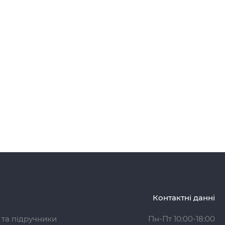
Контактні данні
 та підручники
Пн-Пт 10:00-18:00