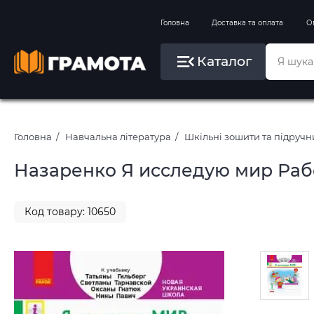
Вправи на зимові канікули
Головна
Доставка та оплата
О
Літо, пляж, плавання, басейни
Каталог
Картини за номерами
Головна
Навчальна література
Шкільні зошити та підруч
Назаренко Я исследую мир Рабоч
Код товару: 10650