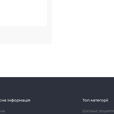
сна інформація
Топ категорії
вна
Шкільні зошити