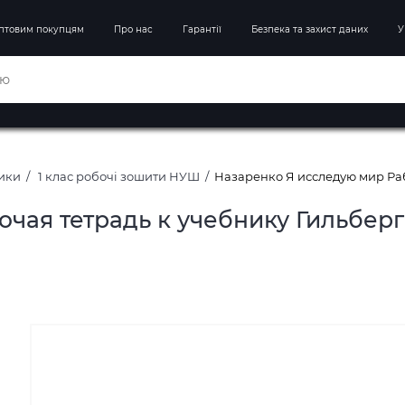
птовим покупцям
Про нас
Гарантії
Безпека та захист даних
У
ники
1 клас робочі зошити НУШ
Назаренко Я исследую мир Рабо
ая тетрадь к учебнику Гильберг 