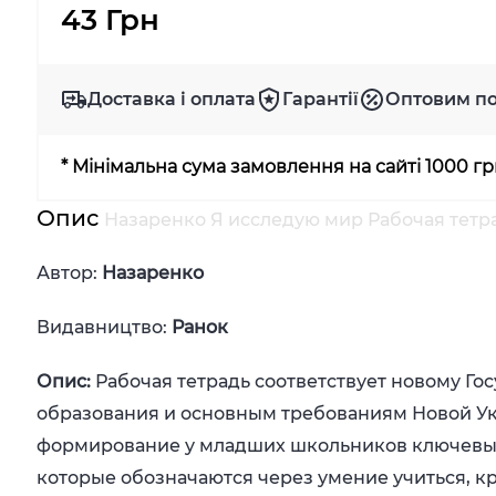
43 Грн
Доставка і оплата
Гарантії
Оптовим п
* Мінімальна сума замовлення на сайті 1000 г
Опис
Назаренко Я исследую мир Рабочая тетрад
Автор:
Назаренко
Видавництво:
Ранок
Опис:
Рабочая тетрадь соответствует новому Го
образования и основным требованиям Новой У
формирование у младших школьников ключевы
которые обозначаются через умение учиться, к