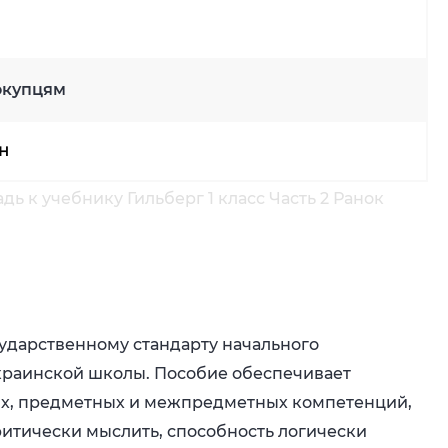
окупцям
рн
ь к учебнику Гильберг 1 класс Часть 2 Ранок
сударственному стандарту начального
краинской школы. Пособие обеспечивает
х, предметных и межпредметных компетенций,
ритически мыслить, способность логически