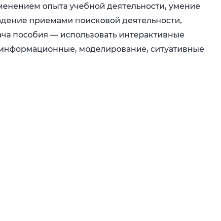
именением опыта учебной деятельности, умение
владение приемами поисковой деятельности,
ача пособия — использовать интерактивные
 информационные, моделирование, ситуативные