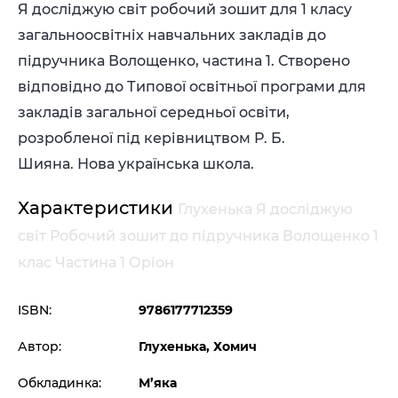
Я досліджую світ робочий зошит для 1 класу
загальноосвітніх навчальних закладів до
підручника Волощенко, частина 1. Створено
відповідно до Типової освітньої програми для
закладів загальної середньої освіти,
розробленої під керівництвом Р. Б.
Шияна. Нова українська школа.
Характеристики
Глухенька Я досліджую
світ Робочий зошит до підручника Волощенко 1
клас Частина 1 Оріон
ISBN:
9786177712359
Автор:
Глухенька, Хомич
Обкладинка:
М’яка