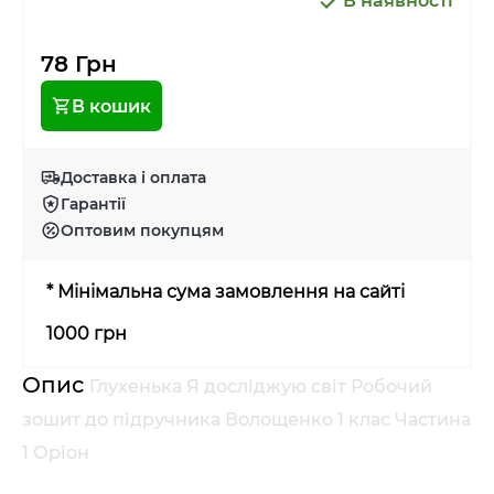
В наявності
78 Грн
В кошик
Доставка і оплата
Гарантії
Оптовим покупцям
* Мінімальна сума замовлення на сайті
1000 грн
Опис
Глухенька Я досліджую світ Робочий
зошит до підручника Волощенко 1 клас Частина
1 Оріон