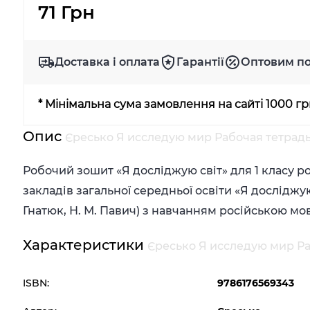
71 Грн
Доставка і оплата
Гарантії
Оптовим п
* Мінімальна сума замовлення на сайті 1000 г
Опис
Єресько Я исследую мир Рабочая тетрадь 
Робочий зошит «Я досліджую світ» для 1 класу р
закладів загальної середньої освіти «Я досліджую с
Гнатюк, Н. М. Павич) з навчанням російською м
Характеристики
Єресько Я исследую мир Раб
ISBN:
9786176569343