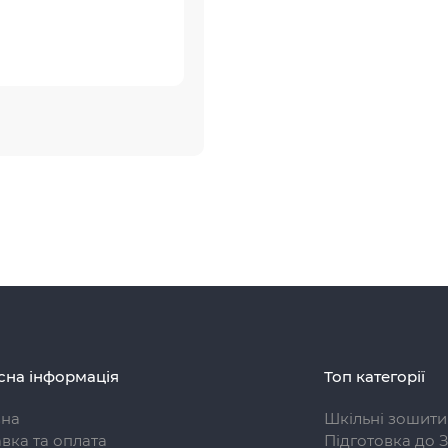
сна інформація
Топ категорії
вна
Шкільні зошити
вка та оплата
Підготовка до 