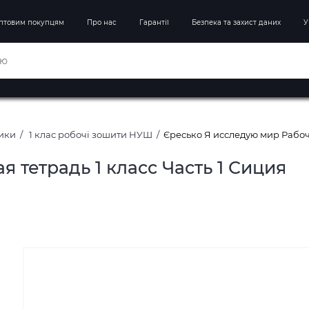
птовим покупцям
Про нас
Гарантії
Безпека та захист даних
У
ники
1 клас робочі зошити НУШ
Єресько Я исследую мир Рабоча
 тетрадь 1 класс Часть 1 Сиция