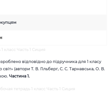
окупцям
рн
1 класс Часть 1 Сиция
озроблено відповідно до підручника для 1 класу
віт» (автори Т. В. Гільберг, С. С. Тарнавська, О. В.
овою.
Частина 1.
очая тетрадь 1 класс Часть 1 Сиция