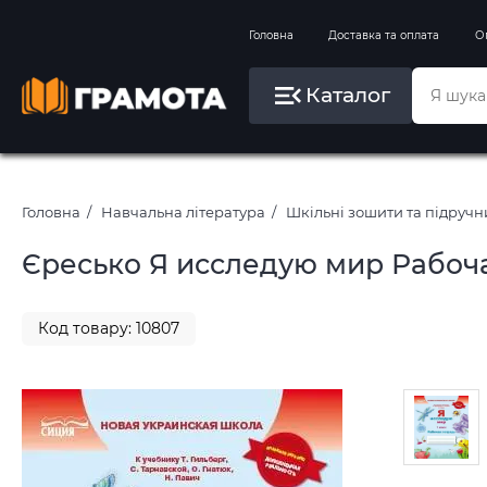
Вправи на зимові канікули
Головна
Доставка та оплата
О
Літо, пляж, плавання, басейни
Каталог
Картини за номерами
Головна
Навчальна література
Шкільні зошити та підруч
Єресько Я исследую мир Рабочая
Код товару: 10807