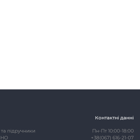
Контактні данні
 та підручники
Пн-Пт 10:00-18:00
ЗНО
+38(067) 616-21-07