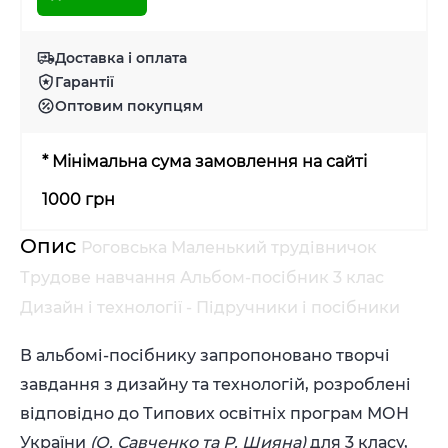
Доставка і оплата
Гарантії
Оптовим покупцям
* Мінімальна сума замовлення на сайті
1000 грн
Опис
Роговська Маленький трудівничок
Трудове навчання Альбом-посібник 3 клас
Дизайн і технології - Підручники і посібники
В альбомі-посібнику запропоновано творчі
завдання з дизайну та технологій, розроблені
відповідно до Типових освітніх програм МОН
України
(О. Савченко та Р. Шияна)
для 3 класу,