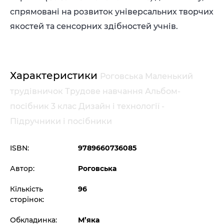
спрямовані на розвиток універсальних творчих
якостей та сенсорних здібностей учнів.
Характеристики
Роговська Маленький
трудівничок Трудове навчання Альбом-
посібник 3 клас Дизайн і технології -
Підручники і посібники
ISBN:
9789660736085
Автор:
Роговська
Кількість
96
сторінок:
Обкладинка:
М’яка