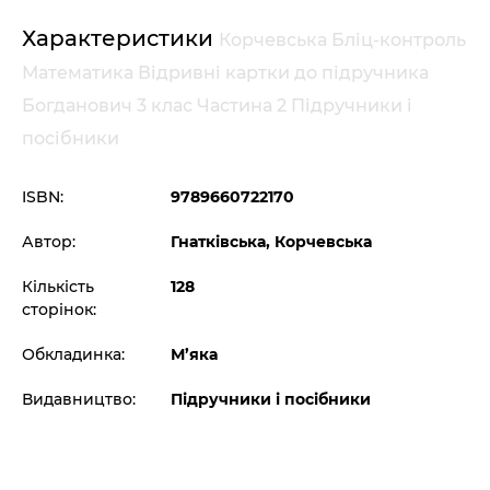
Характеристики
Корчевська Бліц-контроль
Математика Відривні картки до підручника
Богданович 3 клас Частина 2 Підручники і
посібники
ISBN:
9789660722170
Автор:
Гнатківська, Корчевська
Кількість
128
сторінок:
Обкладинка:
М’яка
Видавництво:
Підручники і посібники