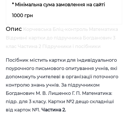
* Мінімальна сума замовлення на сайті
1000 грн
Опис
Корчевська Бліц-контроль Математика
Відривні картки до підручника Богданович 3
клас Частина 2 Підручники і посібники
Посібник містить картки для індивідуального
поурочного письмового опитування учнів, які
допоможуть учителеві в організації поточного
контролю знань учнів. За підручником
Богданович М. В. Лишенко Г. П. Математика:
підр. для 3 класу. Картки №2 дещо складніші
від карток №1.
Частина 2.