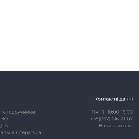
Контактні данні
 та підручники
Пн-Пт 10:00-18:00
ЗНО
+38(067) 616-21-07
ДПА
Написати нам
альна література