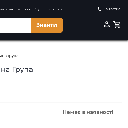
Зв’язатись
мови використання сайту
Контакти
Знайти
ічна Група
чна Група
Немає в наявності