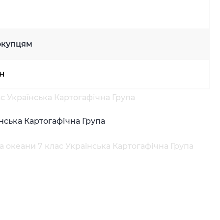
окупцям
рн
ас Українська Картогафічна Група
їнська Картогафічна Група
а океани 7 клас Українська Картогафічна Група