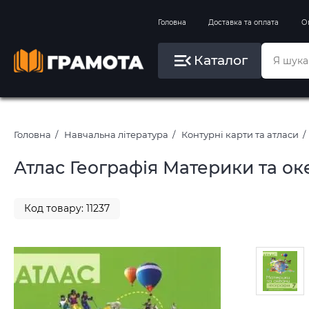
Вправи на зимові канікули
Головна
Доставка та оплата
О
Літо, пляж, плавання, басейни
Каталог
Картини за номерами
Головна
Навчальна література
Контурні карти та атласи
Атлас Географія Материки та ок
Код товару: 11237