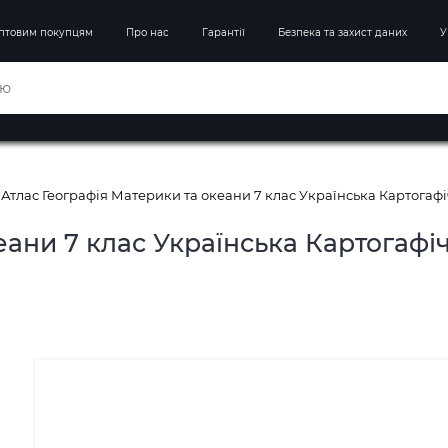
птовим покупцям
Про нас
Гарантії
Безпека та захист даних
У
Атлас Географія Материки та океани 7 клас Українська Картогаф
еани 7 клас Українська Картогафі