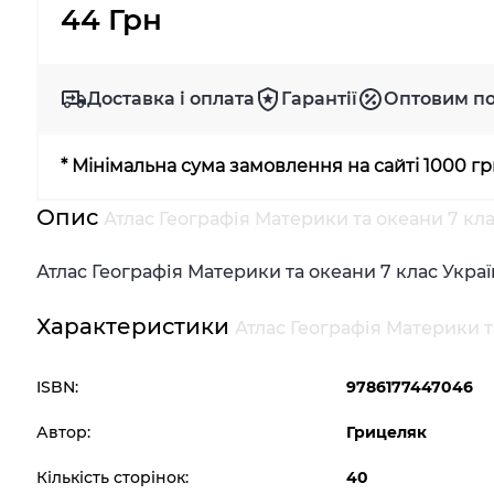
44 Грн
Доставка і оплата
Гарантії
Оптовим п
* Мінімальна сума замовлення на сайті 1000 г
Опис
Атлас Географія Материки та океани 7 кл
Атлас Географія Материки та океани 7 клас Укра
Характеристики
Атлас Географія Материки т
ISBN:
9786177447046
Автор:
Грицеляк
Кількість сторінок:
40