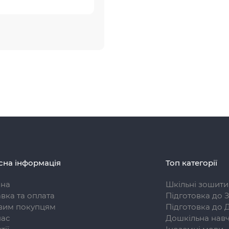
сна інформація
Топ категорії
вна
Шкільні зошити
вка та оплата
Підготовка до 
вим покупцям
Підготовка до 
нас
Дошкільна навч