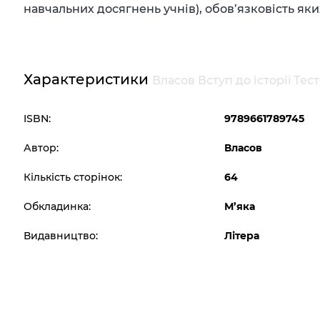
навчальних досягнень учнів), обов’язковість 
Характеристики
Власов Вступ до історії Тес
ISBN:
9789661789745
Автор:
Власов
Кількість сторінок:
64
Обкладинка:
М’яка
Видавництво:
Літера