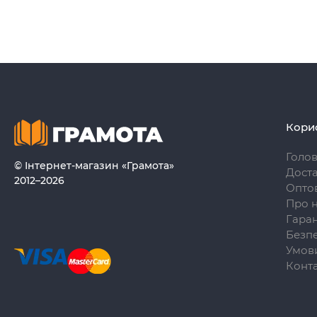
Кори
Голо
© Інтернет-магазин «Грамота»
Доста
2012–2026
Опто
Про 
Гаран
Безпе
Умови
Конт