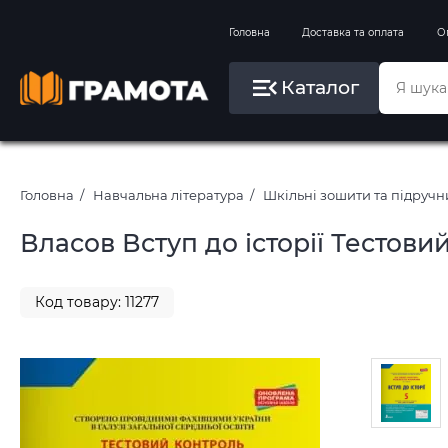
Вправи на зимові канікули
Головна
Доставка та оплата
О
Літо, пляж, плавання, басейни
Каталог
Картини за номерами
Головна
Навчальна література
Шкільні зошити та підруч
Власов Вступ до історії Тестови
Код товару: 11277