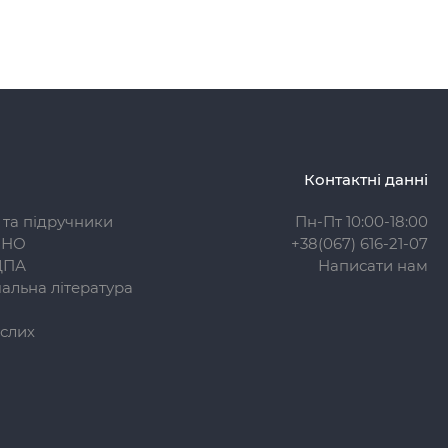
Контактні данні
 та підручники
Пн-Пт 10:00-18:00
ЗНО
+38(067) 616-21-07
ДПА
Написати нам
альна література
слих