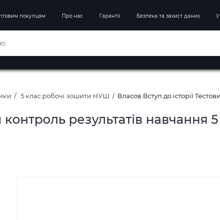
птовим покупцям
Про нас
Гарантії
Безпека та захист даних
У
ники
5 клас робочі зошити НУШ
Власов Вступ до історії Тестов
й контроль результатів навчання 5