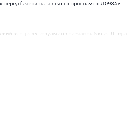
яких передбачена навчальною програмою.Л0984У
товий контроль результатів навчання 5 клас Літера