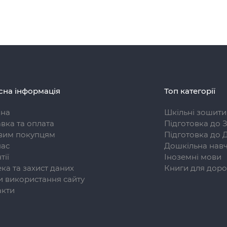
сна інформація
Топ категорії
вна
Шкільні зошити
вка та оплата
Підготовка до 
вим покупцям
Підготовка до 
нас
Дошкільна навч
тії
Іноземні мови
ка та захист даних
Книги для доро
 використання сайту
акти