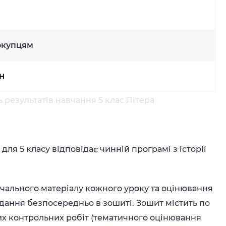
окупцям
рн
ь результатів навчання 5 клас Літера
ля 5 класу відповідає чинній програмі з історії
чального матеріалу кожного уроку та оцінювання
вдання безпосередньо в зошиті. Зошит містить по
их контрольних робіт (тематичного оцінювання