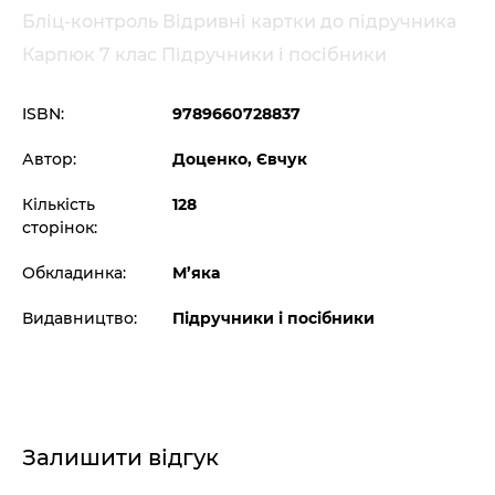
Бліц-контроль Відривні картки до підручника
Карпюк 7 клас Підручники і посібники
ISBN:
9789660728837
Автор:
Доценко, Євчук
Кількість
128
сторінок:
Обкладинка:
М’яка
Видавництво:
Підручники і посібники
Залишити відгук