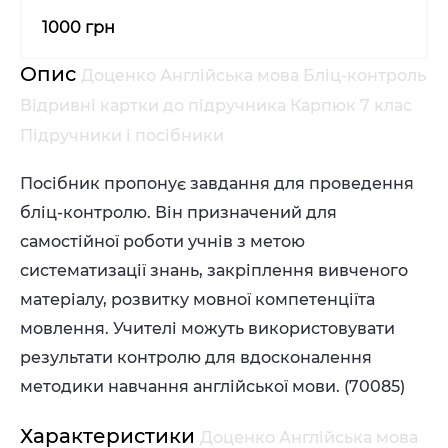
1000 грн
Опис
Доценко Англійська мова Бліц-контроль
Відривні картки до підручника Карпюк 7 клас
Підручники і посібники
Посібник пропонує завдання для проведення
бліц-контролю. Він призначений для
самостійної роботи учнів з метою
систематизації знань, закріплення вивченого
матеріалу, розвитку мовної компетенціїта
мовлення. Учителі можуть використовувати
результати контролю для вдосконалення
методики навчання англійської мови. (70085)
Характеристики
Доценко Англійська мова