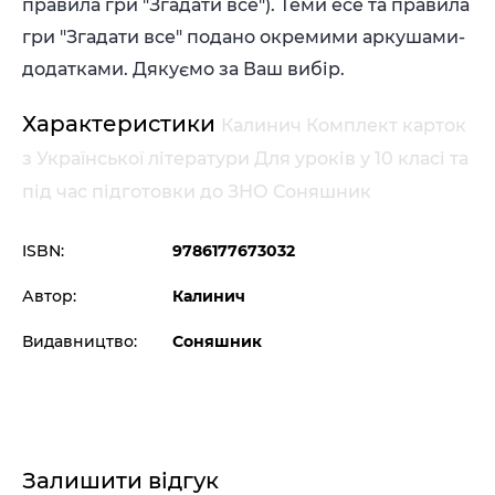
правила гри "Згадати все"). Теми есе та правила
гри "Згадати все" подано окремими аркушами-
додатками. Дякуємо за Ваш вибір.
Характеристики
Калинич Комплект карток
з Української літератури Для уроків у 10 класі та
під час підготовки до ЗНО Соняшник
ISBN:
9786177673032
Автор:
Калинич
Видавництво:
Соняшник
Залишити відгук