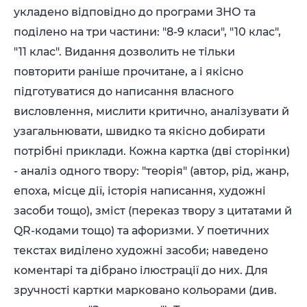
укладено відповідно до програми ЗНО та
поділено на три частини: "8-9 класи", "10 клас",
"11 клас". Видання дозволить не тільки
повторити раніше прочитане, а і якісно
підготуватися до написання власного
висловлення, мислити критично, аналізувати й
узагальнювати, швидко та якісно добирати
потрібні приклади. Кожна картка (дві сторінки)
- аналіз одного твору: "теорія" (автор, рід, жанр,
епоха, місце дії, історія написання, художні
засоби тощо), зміст (переказ твору з цитатами й
QR-кодами тощо) та афоризми. У поетичних
текстах виділено художні засоби; наведено
коментарі та дібрано ілюстрації до них. Для
зручності картки марковано кольорами (див.