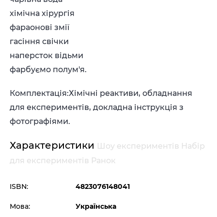
хімічна хірургія
фараонові змії
гасіння свічки
наперсток відьми
фарбуємо полум'я.
Комплектація:
Хімічні реактиви, обладнання
для експериментів, докладна інструкція з
фотографіями.
Характеристики
Шоу експериментів Набір
для експериментів Ранок
ISBN:
4823076148041
Мова:
Українська