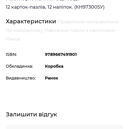
12 карток-пазлів, 12 наліпок. (КН973005У)
Характеристики
Правильно-неправильно
На майданчику Навчальні пазли з наліпками -
Ранок
ISBN:
9789667491901
Обкладинка:
Коробка
Видавництво:
Ранок
Залишити відгук