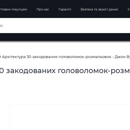
птовим покупцям
Про нас
Гарантії
Безпека та захист даних
У
 Архітектура 30 закодованих головоломок-розмальовок - Джон В
30 закодованих головоломок-розм