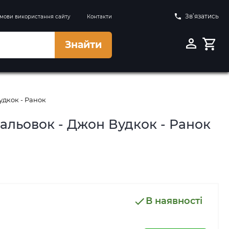
Зв’язатись
мови використання сайту
Контакти
Знайти
удкок - Ранок
альовок - Джон Вудкок - Ранок
В наявності