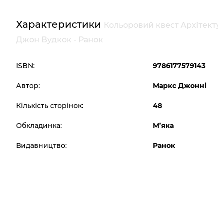
Характеристики
Кольоровий квест Архітект
Джон Вудкок - Ранок
ISBN:
9786177579143
Автор:
Маркс Джонні
Кількість сторінок:
48
Обкладинка:
М’яка
Видавництво:
Ранок