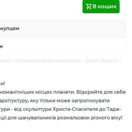
В кошик
окупцям
рн
ваних головоломок-розмальовок - Джон Вудкок -
и!
номанітніших місцях планети. Відкрийте для себе
архітуктуру, яку тільки може запропонувати
ктури - від скульптури Христа-Спасителя до Тадж-
ції для шанувальників розмальовок різного віку!