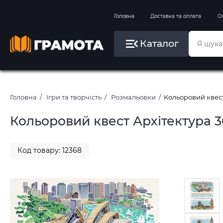
Вправи на зимові канікули
Головна
Доставка та оплата
О
Літо, пляж, плавання, басейни
Каталог
Картини за номерами
Головна
Ігри та творчість
Розмальовки
Кольоровий квест
Кольоровий квест Архітектура 
Код товару: 12368