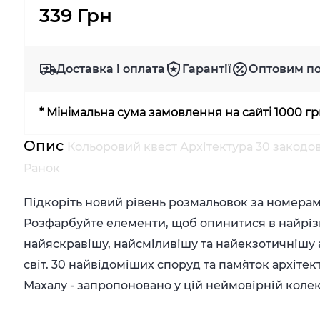
339 Грн
Доставка і оплата
Гарантії
Оптовим п
* Мінімальна сума замовлення на сайті 1000 г
Опис
Кольоровий квест Архітектура 30 закодо
Ранок
Підкоріть новий рівень розмальовок за номерам
Розфарбуйте елементи, щоб опинитися в найріз
найяскравішу, найсміливішу та найекзотичнішу 
світ. 30 найвідоміших споруд та пам`яток архіте
Махалу - запропоновано у цій неймовірній колек