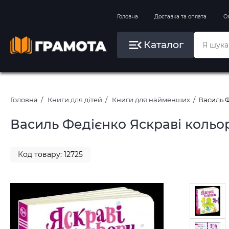
Вправи на зимові канікули
Головна
Доставка та оплата
О
Літо, пляж, плавання, басейни
Каталог
Картини за номерами
Головна
Книги для дітей
Книги для найменших
Василь 
Василь Федієнко Яскраві коль
Код товару: 12725