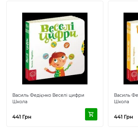
Василь Федієнко Веселі цифри
Василь Фед
Школа
Школа
441 Грн
441 Грн