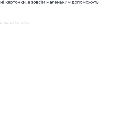
ині картонки, а зовсім маленьким допоможуть
кольори Школа