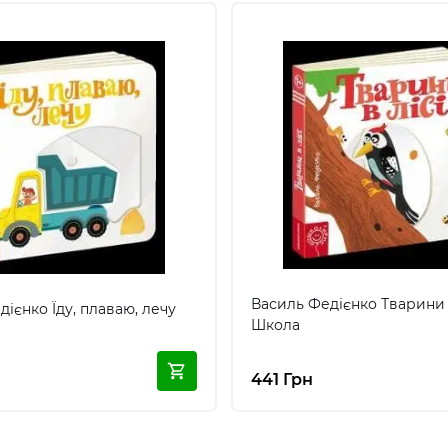
Василь Федієнко Тварини в
ієнко Їду, плаваю, лечу
Школа
441 Грн