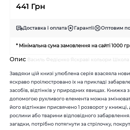
441 Грн
Доставка і оплата
Гарантії
Оптовим п
* Мінімальна сума замовлення на сайті 1000 г
Опис
Василь Федієнко Яскраві кольори Школа
Завдяки цій книзі улюблена серія взасяяла нови
яскраво проілюстровано їх на прикладі забарвле
засобів, відтінків у природних явищах. Книжка 
допомогою рухливого елемента можна змінюват
його відтінкам присвячено 1 розворот у книжці, 
рослини або тварини відповідного забарвлення. 
загадки, потрібно потягнути за стрілочку, покру