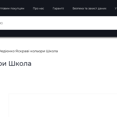
птовим покупцям
Про нас
Гарантії
Безпека та захист даних
У
Федієнко Яскраві кольори Школа
ори Школа