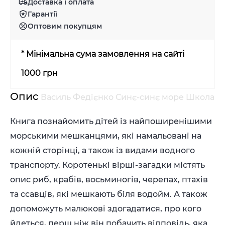
Доставка і оплата
Гарантії
Оптовим покупцям
* Мінімальна сума замовлення на сайті
1000 грн
Опис
Василь Федієнко Синє-синє море Школа
Книга познайомить дітей із найпоширенішими
морськими мешканцями, які намальовані на
кожній сторінці, а також із видами водного
транспорту. Коротенькі вірші-загадки містять
опис риб, крабів, восьминогів, черепах, птахів
та ссавців, які мешкають біля водойм. А також
допоможуть малюкові здогадатися, про кого
йдеться, перш ніж він побачить відповідь, яка