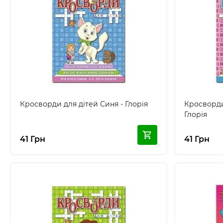
Кросворди для дітей Синя - Глорія
Кросворди
Глорія
41 Грн
41 Грн