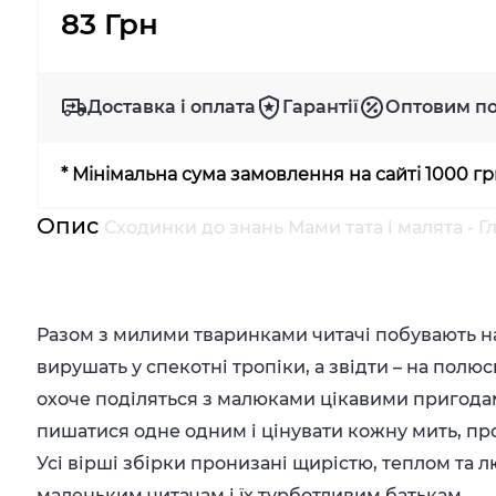
83 Грн
Доставка і оплата
Гарантії
Оптовим п
* Мінімальна сума замовлення на сайті 1000 г
Опис
Сходинки до знань Мами тата і малята - Г
Разом з милими тваринками читачі побувають на 
вирушать у спекотні тропіки, а звідти – на полюси
охоче поділяться з малюками цікавими пригодами
пишатися одне одним і цінувати кожну мить, пр
Усі вірші збірки пронизані щирістю, теплом та 
маленьким читачам і їх турботливим батькам.