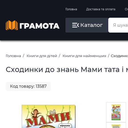
Вправи на зимові канікули
Головна
Доставка та оплата
О
Літо, пляж, плавання, басейни
Каталог
Картини за номерами
Головна
Книги для дітей
Книги для найменших
Сходинки
Сходинки до знань Мами тата і м
Код товару: 13587