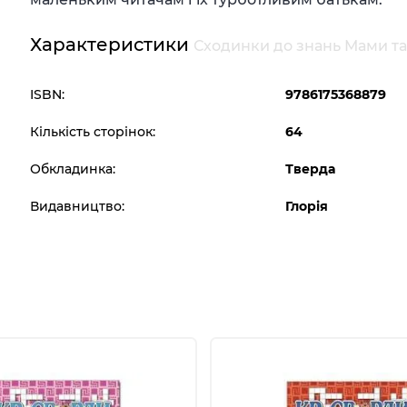
Характеристики
Сходинки до знань Мами тата
ISBN:
9786175368879
Кількість сторінок:
64
Обкладинка:
Тверда
Видавництво:
Глорія