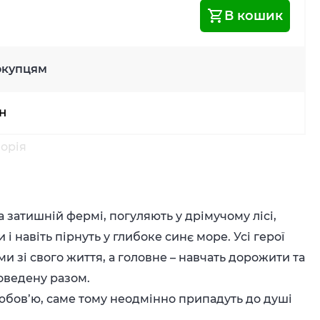
В кошик
окупцям
рн
лорія
затишній фермі, погуляють у дрімучому лісі,
 і навіть пірнуть у глибоке синє море. Усі герої
 зі свого життя, а головне – навчать дорожити та
оведену разом.
любов’ю, саме тому неодмінно припадуть до душі