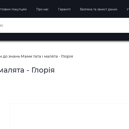
птовим покупцям
Про нас
Гарантії
Безпека та захист даних
У
 до знань Мами тата і малята - Глорія
алята - Глорія