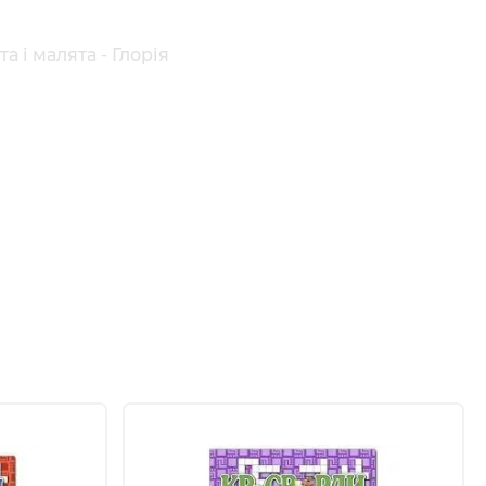
 і малята - Глорія