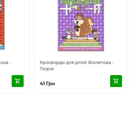
она -
Кросворди для дітей Фіолетова -
Глорія
41 Грн