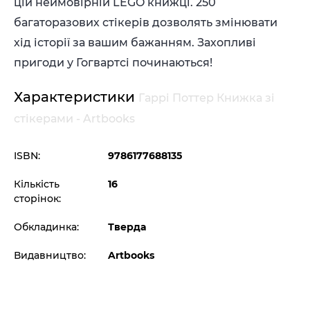
цій неймовірній LEGO книжці. 250
багаторазових стікерів дозволять змінювати
хід історії за вашим бажанням. Захопливі
пригоди у Гогвартсі починаються!
Характеристики
Гаррі Поттер Книжка зі
стікерами - Artbooks
ISBN:
9786177688135
Кількість
16
сторінок:
Обкладинка:
Тверда
Видавництво:
Artbooks