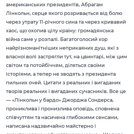
американських президентів, Абрагам
Лінкольн, серце якого розривається від болю
через утрату 11-річного сина та через кривавий
хаос, що охопив цілу країну: громадянська
війна саме у розпалі. Багатоголосий хор
найрізноманітніших неприкаяних душ, які з
власної волі застрягли тут, на цвинтарі, між цим
світом та потойбіччям, діляться своїми
історіями, а тепер не зводять з президента
пильних очей. Цитати з реальних і вигаданих
творів реальних і вигаданих сучасників. Все це
— «Лінкольн у бардо» Джорджа Сондерса,
прониклива і пронизлива оповідь, сповнена
співчуттям та насичена глибокими сенсами,
написана надзвичайно майстерно і