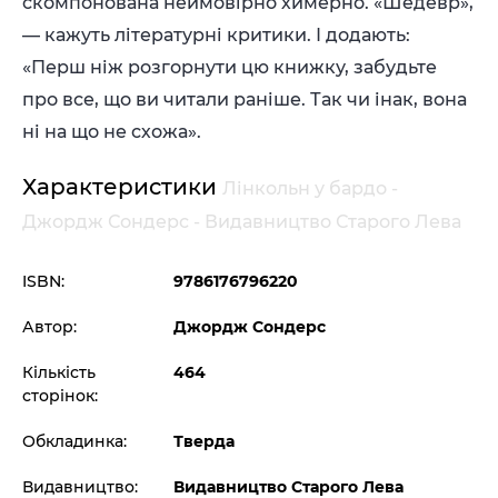
скомпонована неймовірно химерно. «Шедевр»,
— кажуть літературні критики. І додають:
«Перш ніж розгорнути цю книжку, забудьте
про все, що ви читали раніше. Так чи інак, вона
ні на що не схожа».
Характеристики
Лінкольн у бардо -
Джордж Сондерс - Видавництво Старого Лева
ISBN:
9786176796220
Автор:
Джордж Сондерс
Кількість
464
сторінок:
Обкладинка:
Тверда
Видавництво:
Видавництво Старого Лева