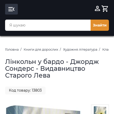
Знайти
Головна
Книги для дорослих
Художня література
Класич
Лінкольн у бардо - Джордж
Сондерс - Видавництво
Старого Лева
Код товару: 13803