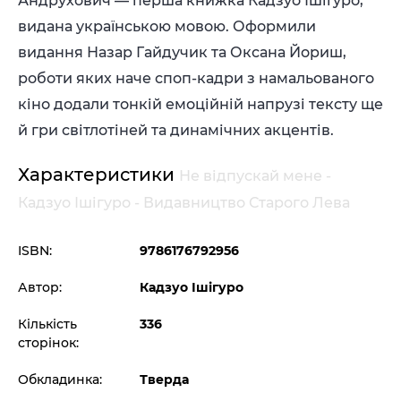
Андрухович — перша книжка Кадзуо Ішіґуро,
видана українською мовою. Оформили
видання Назар Гайдучик та Оксана Йориш,
роботи яких наче споп-кадри з намальованого
кіно додали тонкій емоційній напрузі тексту ще
й гри світлотіней та динамічних акцентів.
Характеристики
Не відпускай мене -
Кадзуо Ішігуро - Видавництво Старого Лева
ISBN:
9786176792956
Автор:
Кадзуо Ішігуро
Кількість
336
сторінок:
Обкладинка:
Тверда