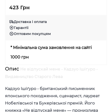
423 Грн
Доставка і оплата
Гарантії
Оптовим покупцям
* Мінімальна сума замовлення на сайті
1000 грн
Опис
Не відпускай мене - Кадзуо Ішігуро -
Видавництво Старого Лева
Кадзуо Ішіґуро - британський письменник
японського походження, сценарист, лауреат
Нобелівської та Букерівської премій. Його
книжка «Не відпускай мене» — пронизлива