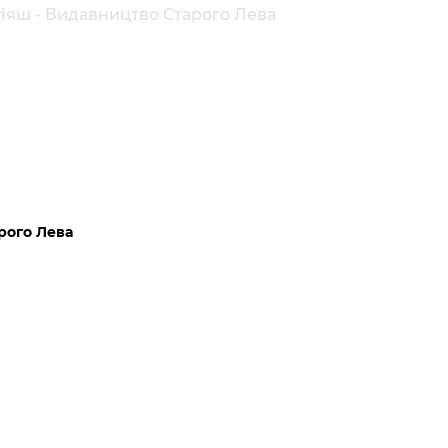
тіяш - Видавництво Старого Лева
рого Лева