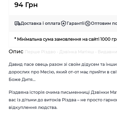
94 Грн
Доставка і оплата
Гарантії
Оптовим п
* Мінімальна сума замовлення на сайті 1000 г
Опис
Перше Різдво - Дзвінка Матіяш - Видавн
Давид пасе овець разом зі своїм дідусем та інш
дорослих про Месію, який от-от має прийти в сві
Боже Дитя…
Різдвяна історія очима письменниці Дзвінки М
вас із дітьми до витоків Різдва – не просто гарн
відкуплення людства.