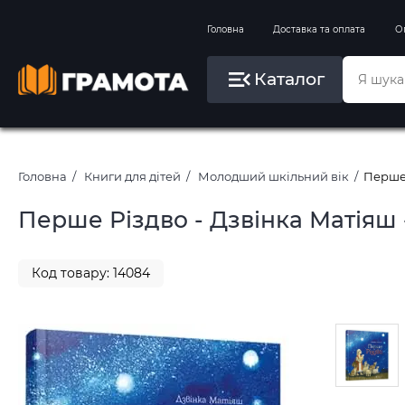
Вправи на зимові канікули
Головна
Доставка та оплата
О
Літо, пляж, плавання, басейни
Каталог
Картини за номерами
Головна
Книги для дітей
Молодший шкільний вік
Перше 
Перше Різдво - Дзвінка Матіяш
Код товару: 14084