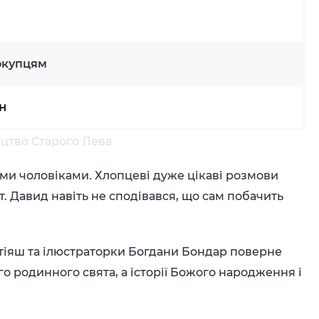
окупцям
рн
ицтво Старого Лева
ими чоловіками. Хлопцеві дуже цікаві розмови
т. Давид навіть не сподівався, що сам побачить
атіяш та ілюстраторки Богдани Бондар поверне
ого родинного свята, а історії Божого народження і