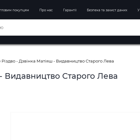
птовим покупцям
Про нас
Гарантії
Безпека та захист даних
У
Різдво - Дзвінка Матіяш - Видавництво Старого Лева
 - Видавництво Старого Лева