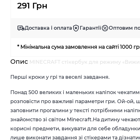
291 Грн
Доставка і оплата
Гарантії
Оптовим п
* Мінімальна сума замовлення на сайті 1000 г
Опис
MINECRAFT стікербук для режиму «Вижива
Перші кроки у грі та веселі завдання.
Понад 500 великих і маленьких наліпок чекатиме
розповісти про важливі параметри гри. Ой-ой, щ
заповнити прогалини у тексті потрібними налі
знайомство зі світом Minecraft.На дитину чека
корисні предмети, викувати для себе обладунк
лише виконати завдання зі стікерами та дізнати