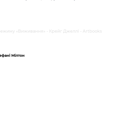
ежиму «Виживання» - Крейг Джеллі - Artbooks
ефані Мілтон