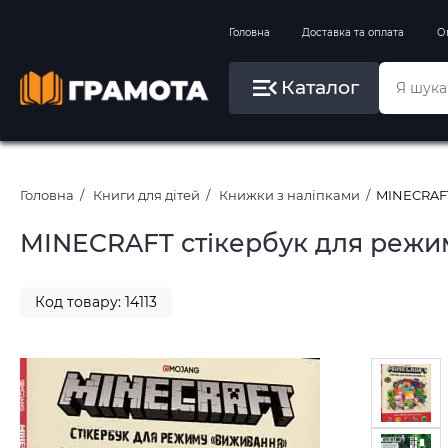
Вправи на зимові канікули
Головна
Доставка та оплата
О
Літо, пляж, плавання, басейни
Каталог
Картини за номерами
Головна
Книги для дітей
Книжки з наліпками
MINECRAFT
MINECRAFT стікербук для режим
Код товару: 14113