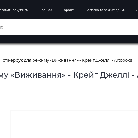
птовим покупцям
Про нас
Гарантії
Безпека та захист даних
У
 стікербук для режиму «Виживання» - Крейг Джеллі - Artbooks
у «Виживання» - Крейг Джеллі - 