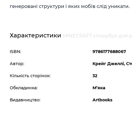
генеровані структури і яких мобів слід уникати.
Характеристики
MINECRAFT стікербук для р
ISBN:
9786177688067
Автор:
Крейг Джеллі, Ст
Кількість сторінок:
32
Обкладинка:
М’яка
Видавництво:
Artbooks