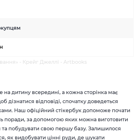
окупцям
рн
ння» - Крейг Джеллі - Artbooks
 на дитину всередині, а кожна сторінка має
об дізнатися відповіді, спочатку доведеться
пками. Наш офіційний стікербук допоможе почати
ють поради, за допомогою яких можна виготовити
и та побудувати свою першу базу. Залишилося
ся, як видобувати цінні руди, де шукати