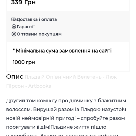
339 Грн
Доставка і оплата
Гарантії
Оптовим покупцям
* Мінімальна сума замовлення на сайті
1000 грн
Опис
Гільда й Опівнічний Велетень - Люк
Пірсон - Artbooks
Другий том коміксу про дівчинку з блакитним
волоссям. Вирушай разом із Гільдою назустріч
новій неймовірній пригоді – спробуйте разом
порятувати її дім!Гільдине життя пішло
шкереберть. Здається, вона мусить зміняти