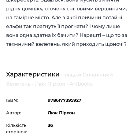
рідну домівку, оточену сніговими вершинами,
на гамірне місто. Але з якої причини потайні
ельфи так прагнуть її прогнати? І чому лише
вона одна здатна їх бачити? Нарешті – що то за
таємничий велетень, який приходить щоночі?
Характеристики
Гільда й Опівнічний
Велетень - Люк Пірсон - Artbooks
ISBN:
9786177395927
Автор:
Люк Пірсон
Кількість
36
сторінок: