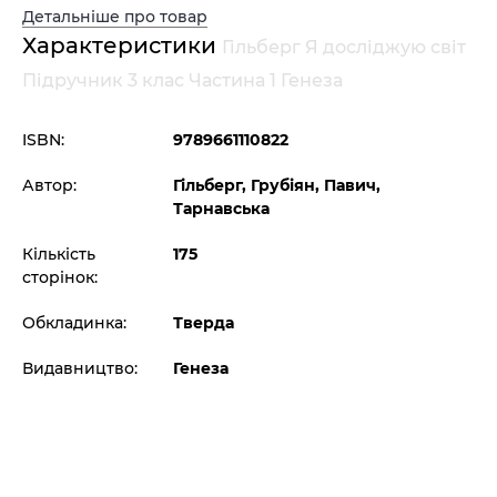
Детальніше про товар
Характеристики
Гільберг Я досліджую світ
Підручник 3 клас Частина 1 Генеза
ISBN:
9789661110822
Автор:
Гільберг, Грубіян, Павич,
Тарнавська
Кількість
175
сторінок:
Обкладинка:
Тверда
Видавництво:
Генеза