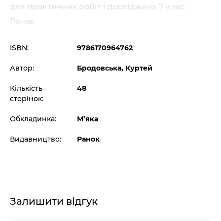
для практичних робіт і досліджень 7 клас
Ранок
ISBN:
9786170964762
Автор:
Бродовська, Куртей
Кількість
48
сторінок:
Обкладинка:
М’яка
Видавництво:
Ранок
Залишити відгук