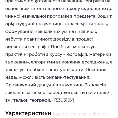
практико-орієнтованого навчання географії на
основі компетентнісного підходу відповідно до
чинної навчальної програми з предмета. Зошит
орієнтує учнів та учениць на засвоєння знань,
формування навчальних умінь і навичок,
набуття практичного досвіду в процесі
вивчення географії.
Посібник містить усі
практичні роботи з курсу «Географія: материки
та океани», алгоритми виконання досліджень, а
також усі необхідні контурні карти.
Посібник
надає можливість онлайн-тестування.
Призначений для учнів та учениць 7-х класів
закладів загальної середньої освіти і вчителів/
вчительок географії. (
Г530310У
)
Характеристики
Куртей Географія Зошит