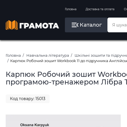
Вправи на зимові канікули
Головна
Доставка та оплата
О
Літо, пляж, плавання, басейни
Каталог
Картини за номерами
Головна
Навчальна література
Шкільні зошити та підруч
Карпюк Робочий зошит Workbook 11 до підручника Англійсь
Карпюк Робочий зошит Workbook 
програмою-тренажером Лібра 
Код товару: 15013