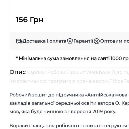
156 Грн
Доставка і оплата
Гарантії
Оптовим п
* Мінімальна сума замовлення на сайті 1000 г
Опис
Карпюк Робочий зошит Workbook 11 до під
інтерактивною програмою-тренажером Лібра Т
Робочий зошит до підручника «Англійська мова (1
закладів загальної середньої освіти автора О. 
мов, яка буде чинною з 1 вересня 2019 року.
Вправи і завдання робочого зошита інтегруютьс