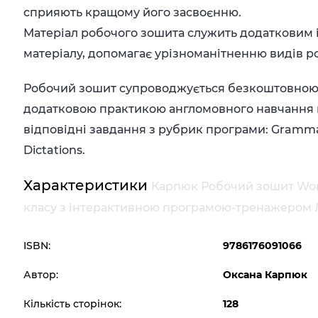
сприяють кращому його засвоєнню.
Матеріал робочого зошита служить додатковим
матеріалу, допомагає урізноманітненню видів роб
Робочий зошит супроводжується безкоштовною 
додатковою практикою англомовного навчання п
відповідні завдання з рубрик програми: Grammar Q
Dictations.
Характеристики
Карпюк Робочий зошит Work
класу з інтерактивною програмою-тренажером 
ISBN:
9786176091066
Автор:
Оксана Карпюк
Кількість сторінок:
128