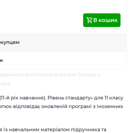
В кошик
окупцям
рн
ручника Англійська мова для 11 класу з
ерра
1-й рік навчання). Рівень стандарту» для 11 класу
Карпюк відповідає оновленій програмі з іноземних
я із навчальним матеріалом підручника та