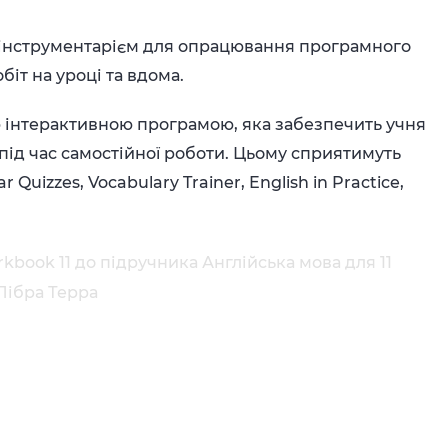
 інструментарієм для опрацювання програмного
іт на уроці та вдома.
інтерактивною програмою, яка забезпечить учня
ід час самостійної роботи. Цьому сприятимуть
uizzes, Vocabulary Trainer, English in Practice,
book 11 до підручника Англійська мова для 11
Лібра Терра