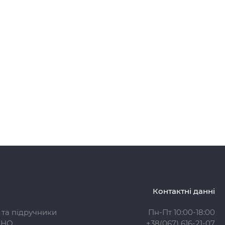
Контактні данні
 та підручники
Пн-Пт 10:00-18:00
ЗНО
+38(067) 616-21-07