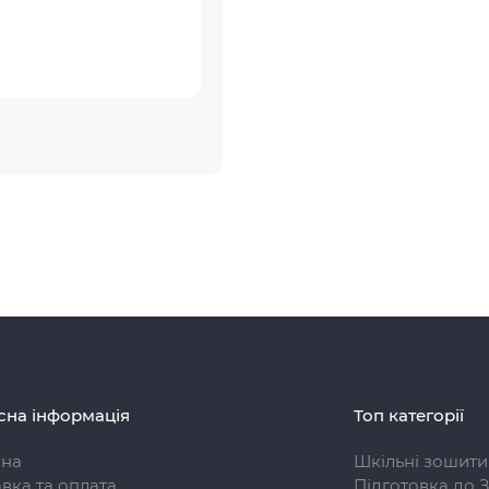
сна інформація
Топ категорії
вна
Шкільні зошити
вка та оплата
Підготовка до 