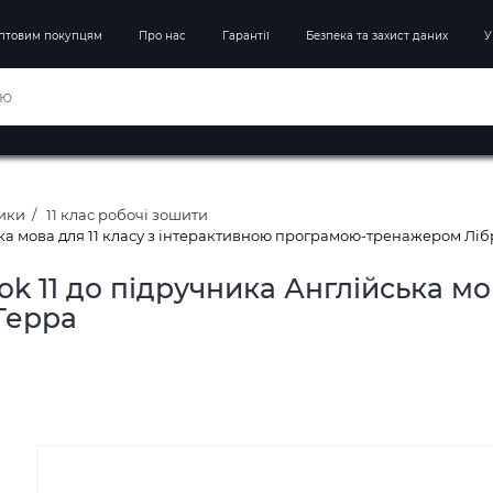
птовим покупцям
Про нас
Гарантії
Безпека та захист даних
У
ники
11 клас робочі зошити
ка мова для 11 класу з інтерактивною програмою-тренажером Ліб
11 до підручника Англійська мов
Терра