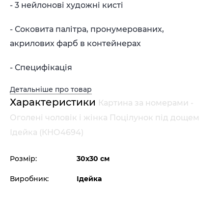
- 3 нейлонові художні кисті
- Соковита палітра, пронумерованих,
акрилових фарб в контейнерах
- Специфікація
Детальніше про товар
Характеристики
Картина за номерами -
Оголені чоловік і жінка Поцілунок під дощем
Ідейка (КНО4694)
Розмір:
30х30 см
Виробник:
Ідейка