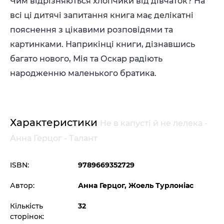
Чим відрізняються хлопчики від дівчаток? На
всі ці дитячі запитання книга має делікатні
пояснення з цікавими розповідями та
картинками. Наприкінці книги, дізнавшись
багато нового, Мія та Оскар радіють
народженню маленького братика.
Характеристики
Не в капусті й не лелека -
Анна Герцог - Талант
ISBN:
9789669352729
Автор:
Анна Герцог, Жоель Турлоніас
Кількість
32
сторінок: