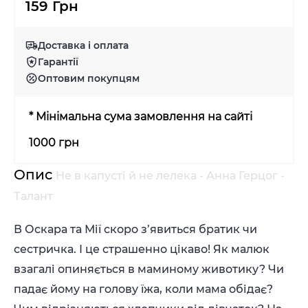
159 Грн
Доставка і оплата
Гарантії
Оптовим покупцям
* Мінімальна сума замовлення на сайті
1000 грн
Опис
Не в капусті й не лелека - Анна Герцог -
Талант
В Оскара та Мії скоро з’явиться братик чи
сестричка. І це страшенно цікаво! Як малюк
взагалі опиняється в маминому животику? Чи
падає йому на голову їжа, коли мама обідає?