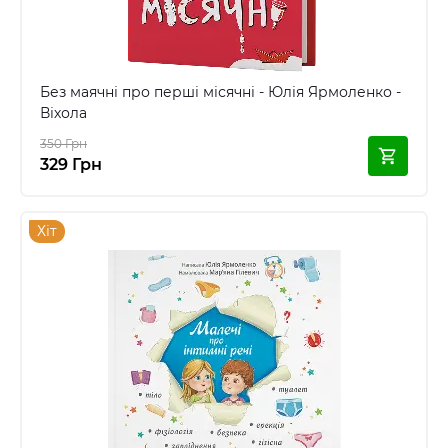
Без маячні про перші місячні - Юлія Ярмоленко -
Віхола
350 Грн
329 Грн
Хіт