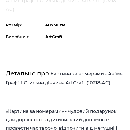
Аніме Графіті Стильна дівчина ArtCraft (10218-
AC)
Розмір:
40х50 см
Виробник:
ArtCraft
Детально про
Картина за номерами - Аніме
Графіті Стильна дівчина ArtCraft (10218-AC)
«Картина за номерами» - чудовий подарунок
для дорослого та дитини, який допоможе
провести час творчо, відпочити від метушні і