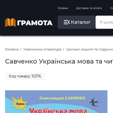
Вправи на зимові канікули
Головна
Доставка та оплата
О
Літо, пляж, плавання, басейни
Каталог
Картини за номерами
Головна
Навчальна література
Шкільні зошити та підруч
Савченко Українська мова та чи
Код товару: 15376