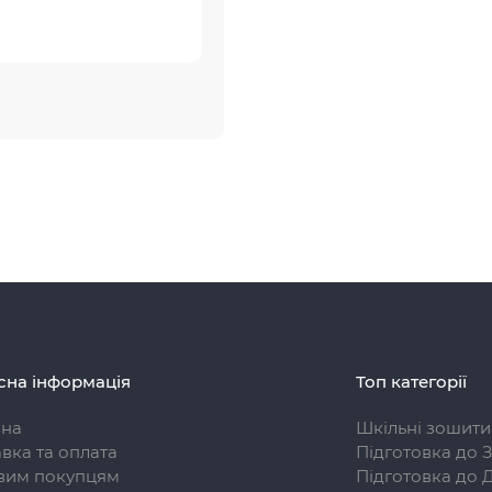
сна інформація
Топ категорії
вна
Шкільні зошити
вка та оплата
Підготовка до 
вим покупцям
Підготовка до 