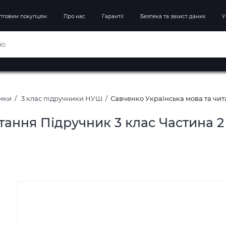
птовим покупцям
Про нас
Гарантії
Безпека та захист даних
У
ники
3 клас підручники НУШ
Савченко Українська мова та чит
тання Підручник 3 клас Частина 2