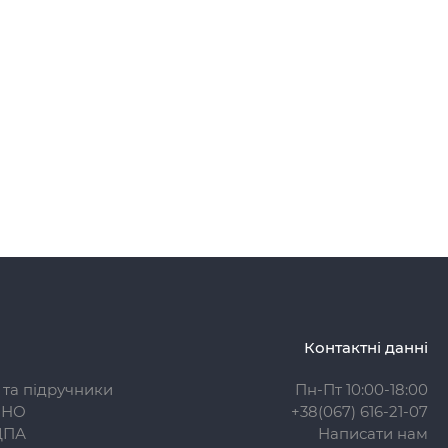
Контактні данні
 та підручники
Пн-Пт 10:00-18:00
ЗНО
+38(067) 616-21-07
ДПА
Написати нам