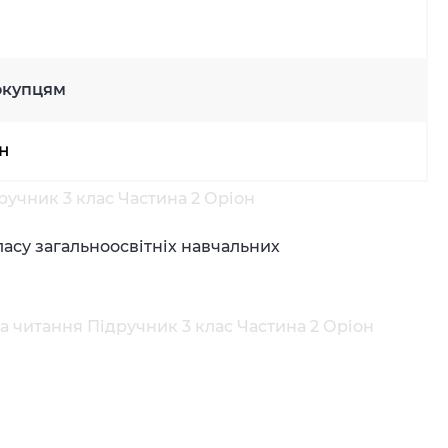
окупцям
рн
ручник 3 клас Частина 2 Оріон
ласу загальноосвітніх навчальних
а читання Підручник 3 клас Частина 2 Оріон