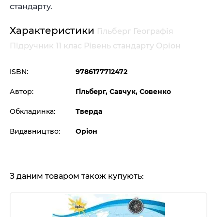
стандарту.
Характеристики
Гільберг Географія
Підручник 11 клас Рівень стандарту Оріон
ISBN:
9786177712472
Автор:
Гільберг, Савчук, Совенко
Обкладинка:
Тверда
Видавництво:
Оріон
З даним товаром також купують: