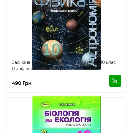
Засєкіна Фізика і Астрономія Підручник 10 клас
Профільний рівень Оріон
490 Грн