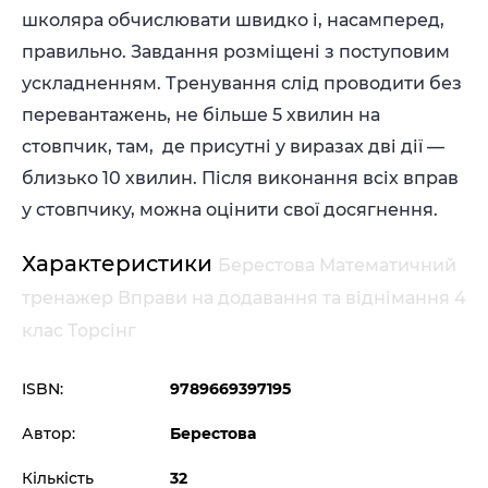
школяра обчислювати швидко і, насамперед,
правильно. Завдання розміщені з поступовим
ускладненням. Тренування слід проводити без
перевантажень, не більше 5 хвилин на
стовпчик, там, де присутні у виразах дві дії —
близько 10 хвилин. Після виконання всіх вправ
у стовпчику, можна оцінити свої досягнення.
Характеристики
Берестова Математичний
тренажер Вправи на додавання та віднімання 4
клас Торсінг
ISBN:
9789669397195
Автор:
Берестова
Кількість
32