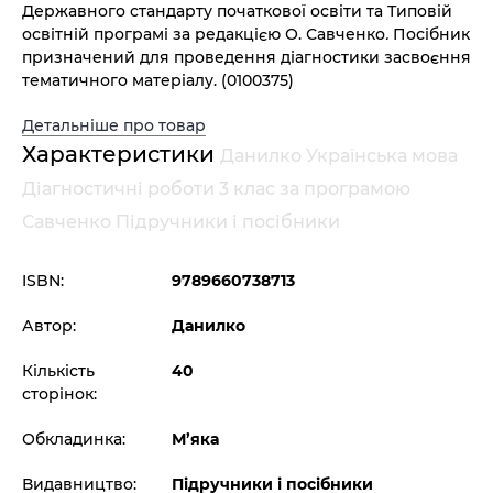
Державного стандарту початкової освіти та Типовій
освітній програмі за редакцією О. Савченко
.
Посібник
призначений для проведення діагностики засвоєння
тематичного матеріалу.
(0100375)
Детальніше про товар
Характеристики
Данилко Українська мова
Діагностичні роботи 3 клас за програмою
Савченко Підручники і посібники
ISBN:
9789660738713
Автор:
Данилко
Кількість
40
сторінок:
Обкладинка:
М’яка
Видавництво:
Підручники і посібники