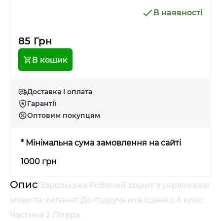
В наявності
85 Грн
В кошик
Доставка і оплата
Гарантії
Оптовим покупцям
* Мінімальна сума замовлення на сайті
1000 грн
Опис
Зарольська Робочий зошит з української
мови та читання До підручника Іщенко 4 клас
Частина 2 Літера