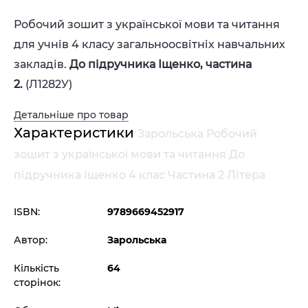
Робочий зошит з української мови та читання
для учнів 4 класу загальноосвітніх навчальних
закладів.
До підручника Іщенко, частина
2.
(
Л1282У)
Детальніше про товар
Характеристики
Зарольська Робочий
зошит з української мови та читання До
підручника Іщенко 4 клас Частина 2 Літера
ISBN:
9789669452917
Автор:
Зарольська
Кількість
64
сторінок: