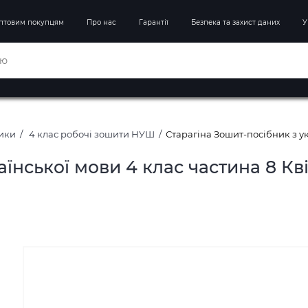
птовим покупцям
Про нас
Гарантії
Безпека та захист даних
У
ники
4 клас робочі зошити НУШ
Старагіна Зошит-посібник з ук
їнської мови 4 клас частина 8 Кв