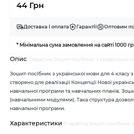
44 Грн
Доставка і оплата
Гарантії
Оптовим п
* Мінімальна сума замовлення на сайті 1000 г
Опис
Старагіна Зошит-посібник з української м
Зошит-посібник з української мови для 4 класу 
створено для реалізації Концепції Нової україн
навчальної програми та навчальних планів.
Зоши
(навчальними модулями). Така структура дозвол
навчальної програми.
Характеристики
Старагіна Зошит-посібник з