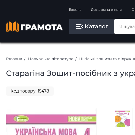
Вправи на зимові канікули
Головна
Доставка та оплата
О
Літо, пляж, плавання, басейни
Каталог
Картини за номерами
Головна
Навчальна література
Шкільні зошити та підруч
Старагіна Зошит-посібник з укра
Код товару: 15478