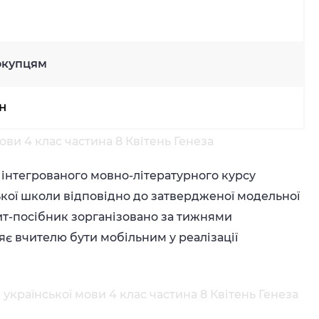
окупцям
рн
ови 4 клас частина 8 Квітень Генеза
з інтегрованого мовно-літературного курсу
ської школи відповідно до затвердженої модельної
т-посібник зорганізовано за тижнями
яє вчителю бути мобільним у реалізації
 української мови 4 клас частина 8 Квітень Генеза