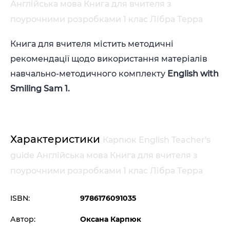
Англійська мова Книга для вчителя з
поурочними розробками 1 клас Лібра Терра
Книга для вчителя містить методичні
рекомендації щодо використання матеріалів
навчально-методичного комплекту
English with
Smiling Sam 1.
Характеристики
Карпюк English Teacher's
guide Англійська мова Книга для вчителя з
поурочними розробками 1 клас Лібра Терра
ISBN:
9786176091035
Автор:
Оксана Карпюк