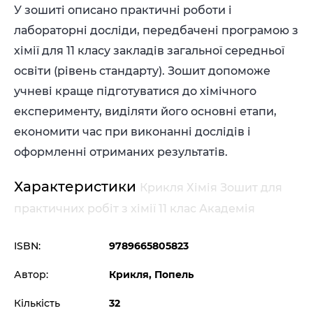
У зошиті описано практичні роботи і
лабораторні досліди, передбачені програмою з
хімії для 11 класу закладів загальної середньої
освіти (рівень стандарту). Зошит допоможе
учневі краще підготуватися до хімічного
експерименту, виділяти його основні етапи,
економити час при виконанні дослідів і
оформленні отриманих результатів.
Характеристики
Крикля Хімія Зошит для
практичних робіт з хімії 11 клас Академія
ISBN:
9789665805823
Автор:
Крикля, Попель
Кількість
32