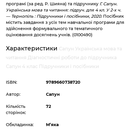
програмі (за ред. Р. Шияна) та підручнику
Г. Сапун.
Українська мова та читання: підруч. для 4 кл. У 2-х ч.
— Тернопіль : Підручники і посібники, 2020.
Посібник
містить завдання з усіх тем навчальної програми для
здійснення формувального та тематичного
оцінювання досягнень учнів.
(0100490)
Характеристики
Сапун Українська мова та
читання Діагностичні роботи до підручника
Сапун 4 клас Підручники і посібники
ISBN:
9789660738720
Автор:
Сапун
Кількість
72
сторінок:
Обкладинка:
М’яка