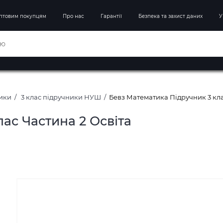
птовим покупцям
Про нас
Гарантії
Безпека та захист даних
У
ники
3 клас підручники НУШ
Бевз Математика Підручник 3 кла
ас Частина 2 Освіта