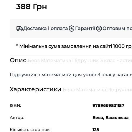
388 Грн
Доставка і оплата
Гарантії
Оптовим п
* Мінімальна сума замовлення на сайті 1000 г
Опис
Бевз Математика Підручник 3 клас Частин
Підручник з математики для учнів 3 класу загал
Характеристики
Бевз Математика Підручник 
ISBN:
9789669831187
Автор:
Бевз, Васильєва
Кількість сторінок:
128