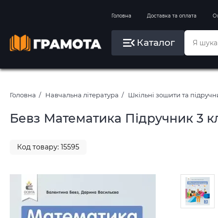
Вправи на зимові канікули
Головна
Доставка та оплата
О
Літо, пляж, плавання, басейни
Каталог
Картини за номерами
Головна
Навчальна література
Шкільні зошити та підруч
Бевз Математика Підручник 3 кл
Код товару: 15595