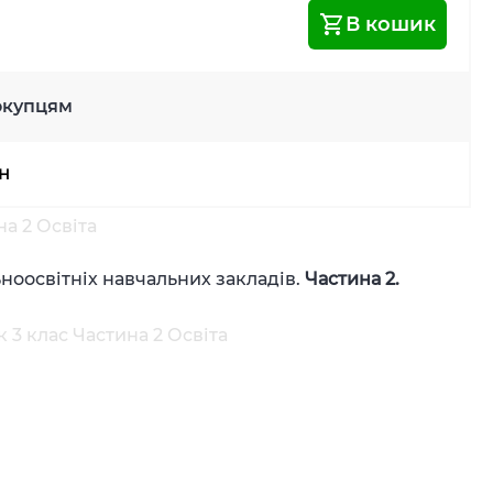
В кошик
окупцям
рн
а 2 Освіта
ьноосвітніх навчальних закладів.
Частина 2.
3 клас Частина 2 Освіта