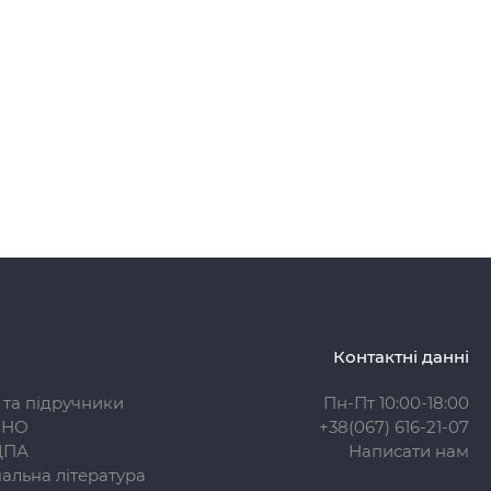
Контактні данні
 та підручники
Пн-Пт 10:00-18:00
ЗНО
+38(067) 616-21-07
ДПА
Написати нам
альна література