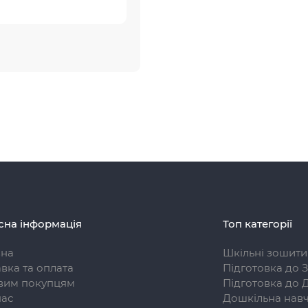
сна інформація
Топ категорії
вна
Шкільні зошити
вка та оплата
Підготовка до 
вим покупцям
Підготовка до 
нас
Дошкільна навч