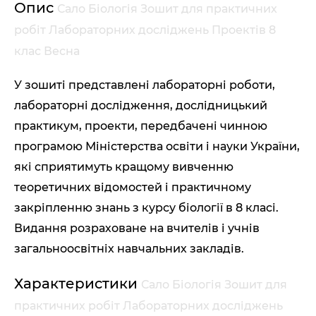
Опис
Сало Біологія Зошит для практичних
робіт Лабораторних досліджень Проектів 8
клас Весна
У зошиті представлені лабораторні роботи,
лабораторні дослідження, дослідницький
практикум, проекти, передбачені чинною
програмою Міністерства освіти і науки України,
які сприятимуть кращому вивченню
теоретичних відомостей і практичному
закріпленню знань з курсу біології в 8 класі.
Видання розраховане на вчителів і учнів
загальноосвітніх навчальних закладів.
Характеристики
Сало Біологія Зошит для
практичних робіт Лабораторних досліджень