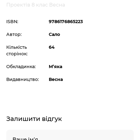
Проектів 8 клас Весна
ISBN:
9786176865223
Автор:
Сало
Кількість
64
сторінок:
Обкладинка:
М’яка
Видавництво:
Весна
Залишити відгук
Ваше ім’я